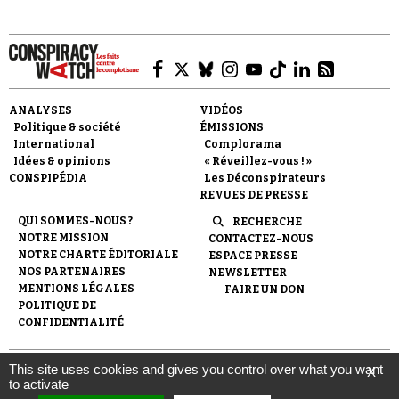
ANALYSES
VIDÉOS
Politique & société
ÉMISSIONS
International
Complorama
Idées & opinions
« Réveillez-vous ! »
CONSPIPÉDIA
Les Déconspirateurs
REVUES DE PRESSE
QUI SOMMES-NOUS ?
RECHERCHE
NOTRE MISSION
CONTACTEZ-NOUS
NOTRE CHARTE ÉDITORIALE
ESPACE PRESSE
NOS PARTENAIRES
NEWSLETTER
MENTIONS LÉGALES
FAIRE UN DON
POLITIQUE DE
CONFIDENTIALITÉ
This site uses cookies and gives you control over what you want
X
© 2007-
2026
Conspiracy Watch
| Une réalisation de
to activate
l'Observatoire du conspirationnisme (association loi de 1901) avec
le soutien de la Fondation pour la Mémoire de la Shoah.