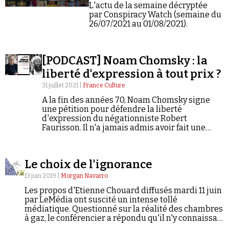
Se connecter
L'actu de la semaine décryptée
par Conspiracy Watch (semaine du
26/07/2021 au 01/08/2021).
[PODCAST] Noam Chomsky : la
liberté d'expression à tout prix ?
31 juillet 2021 |
France Culture
A la fin des années 70, Noam Chomsky signe
une pétition pour défendre la liberté
d'expression du négationniste Robert
Faurisson. Il n'a jamais admis avoir fait une
erreur. Révisionnisme, confusionnisme, anti-
impérialisme « primaire », tels sont les griefs
retenus aujourd'hui contre lui.
Le choix de l'ignorance
13 juin 2019 |
Morgan Navarro
Les propos d'Etienne Chouard diffusés mardi 11 juin
par LeMédia ont suscité un intense tollé
médiatique. Questionné sur la réalité des chambres
à gaz, le conférencier a répondu qu'il n'y connaissait
rien, ajoutant : « Si cette histoire de chambres à gaz,