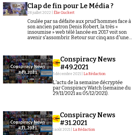
penchant pour les théories du complot.
Clap de fin pour Le Média ?
28 juillet 2022 |
Élie Guckert
Coulée par sa défaite aux prud'hommes face à
son ancien patron Denis Robert, la très «
insoumise » web télé lancée en 2017 voit son
avenir s'assombrir. Retour sur cinq ans d'une
information « alternative » aux accents
Faire un don
complotistes et poutinophiles.
Conspiracy News
#49.2021
5 décembre 2021 |
La Rédaction
L'actu de la semaine décryptée
par Conspiracy Watch (semaine du
Demander à Vera
29/11/2021 au 05/12/2021).
Conspiracy News
#31.2021
1 août 2021 |
La Rédaction