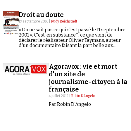
c'est si grave d'en douter, est-ce qu'il ne suffit pas
de produire la démonstration contre ceux qui
Droit au doute
nient ? Comme pour le racisme ! On a fait la
démonstration, et puis voilà on passe à autre chose.
19 septembre 2016 |
Rudy Reichstadt
Pourquoi faut-il discréditer les gens sans avoir à
« On ne sait pas ce qui s'est passé le 11 septembre
produire la démonstration ? Tu vas me dire que la
2001 ». C'est, en substance*, ce que vient de
démonstration a déjà été faite mille fois, c'est ça ? »
déclarer le réalisateur Olivier Taymans, auteur
d'un documentaire faisant la part belle aux
théories du complot sur le 11-Septembre et
projeté la semaine dernière à Metz. La soirée,
était organisée en présence du journaliste Denis
Agoravox : vie et mort
Robert, à l'initiative des Amis du Monde
diplomatique et d'ATTAC, entre autres.
d'un site de
journalisme-citoyen à la
française
4 juillet 2012 |
Robin DAngelo
Par Robin D'Angelo