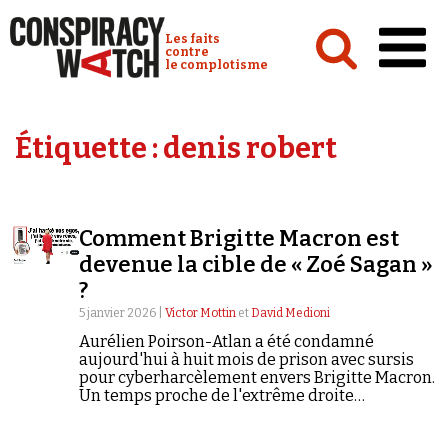
Cookies management panel
Conspiracy Watch :
Les faits
contre
le complotisme
Accueil
Étiquette :
denis robert
Analyses
Conspipédia
Comment Brigitte Macron est
Vidéos
devenue la cible de « Zoé Sagan »
Émissions
?
5 janvier 2026 |
Victor Mottin
et
David Medioni
Revues de presse
Aurélien Poirson-Atlan a été condamné
aujourd'hui à huit mois de prison avec sursis
pour cyberharcèlement envers Brigitte Macron.
Un temps proche de l'extrême droite
soralienne, le quadragénaire s'est surtout
illustré par ses attaques ad hominem et son
Newsletter