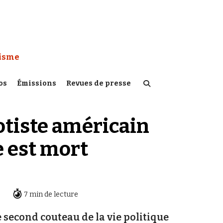
 Watch :
tisme
os
Émissions
Revues de presse
tiste américain
 est mort
7 min de lecture
 second couteau de la vie politique