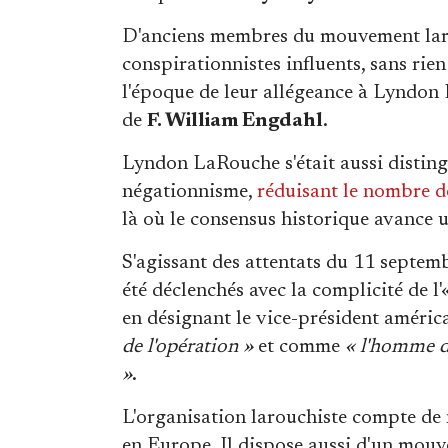
D'anciens membres du mouvement larou
conspirationnistes influents, sans rien
l'époque de leur allégeance à Lyndon 
de
F. William Engdahl
.
Lyndon LaRouche s'était aussi distin
négationnisme,
réduisant le nombre de
là où le consensus historique avance u
S'agissant des attentats du 11 septem
été déclenchés avec la complicité de l
en désignant le vice-président améric
de l'opération »
et comme
« l'homme d
»
.
L'organisation larouchiste compte de
en Europe. Il dispose aussi d'un mouve