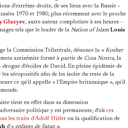
ons d'extrême droite, de ses liens avec la Russie –
s années 1970 et 1980, plus récemment avec le proche
y Glazyev
, autre auteur complotiste à ses heures –
nages tels que le leader de la
Nation of Islam
Louis
ge la Commission Trilatérale, dénonce la
« Kosher
 mots antisémite formé à partir de
Cosa Nostra
, la
nti-drogue d'étoiles de David. En pleine épidémie de
les séropositifs afin de les isoler du reste de la
eure ce qu'il appelle « l'Empire britannique », qu'il
u monde.
ste tient en effet dans sa dimension
'adversaire politique y est permanente, d'où
ces
us les traits d'Adolf Hitler
ou la qualification de
sh
d'
« enfants de Satan »
.