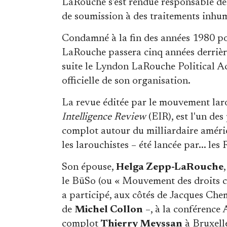
LaRouche s'est rendue responsable de d
de soumission à des traitements inhu
Condamné à la fin des années 1980 pour
LaRouche passera cinq années derrière
suite le Lyndon LaRouche Political A
officielle de son organisation.
La revue éditée par le mouvement laro
Intelligence Review
(EIR), est l'un de
complot autour du milliardaire amér
les larouchistes – été lancée par... les
Son épouse,
Helga Zepp-LaRouche
le BüSo (ou « Mouvement des droits civi
a participé, aux côtés de Jacques Ch
de
Michel Collon
–, à la conférence 
complot
Thierry Meyssan
à Bruxell