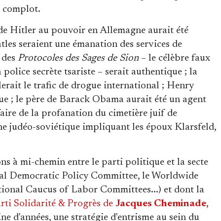
u complot.
 de Hitler au pouvoir en Allemagne aurait été
atles seraient une émanation des services de
 des
Protocoles des Sages de Sion
– le célèbre faux
police secrète tsariste – serait authentique ; la
lerait le trafic de drogue international ; Henry
que ; le père de Barack Obama aurait été un agent
ffaire de la profanation du cimetière juif de
ne judéo-soviétique impliquant les époux Klarsfeld,
ns à mi-chemin entre le parti politique et la secte
ional Democratic Policy Committee, le Worldwide
onal Caucus of Labor Committees...) et dont la
arti Solidarité & Progrès de
Jacques Cheminade
,
ine d'années, une stratégie d'entrisme au sein du