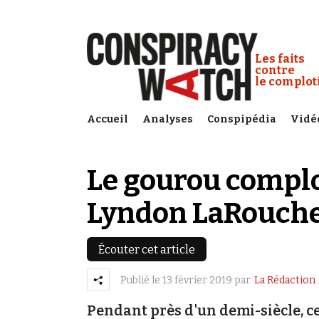
Cookies management panel
Conspiracy
Les faits
contre
le complo
Accueil
Analyses
Conspipédia
Vidé
Le gourou complo
Lyndon LaRouche
Écouter cet article
Publié le
13 février 2019
par
La Rédaction
Pendant près d'un demi-siècle, ce