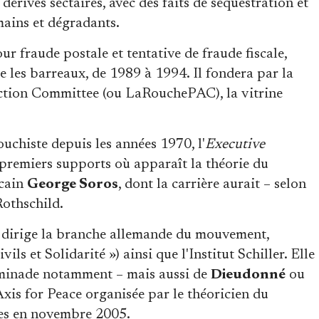
érives sectaires, avec des faits de séquestration et
mains et dégradants.
 fraude postale et tentative de fraude fiscale,
 les barreaux, de 1989 à 1994. Il fondera par la
ction Committee (ou LaRouchePAC), la vitrine
uchiste depuis les années 1970, l'
Executive
s premiers supports où apparaît la théorie du
icain
George Soros
, dont la carrière aurait – selon
 Rothschild.
, dirige la branche allemande du mouvement,
ls et Solidarité ») ainsi que l'Institut Schiller. Elle
eminade notamment – mais aussi de
Dieudonné
ou
Axis for Peace organisée par le théoricien du
es en novembre 2005.