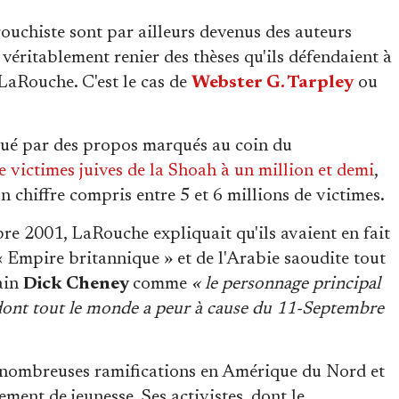
chiste sont par ailleurs devenus des auteurs
 véritablement renier des thèses qu'ils défendaient à
LaRouche. C'est le cas de
Webster G. Tarpley
ou
gué par des propos marqués au coin du
 victimes juives de la Shoah à un million et demi
,
n chiffre compris entre 5 et 6 millions de victimes.
bre 2001, LaRouche expliquait qu'ils avaient en fait
'« Empire britannique » et de l'Arabie saoudite tout
ain
Dick Cheney
comme
« le personnage principal
ont tout le monde a peur à cause du 11-Septembre
 nombreuses ramifications en Amérique du Nord et
ment de jeunesse. Ses activistes, dont le