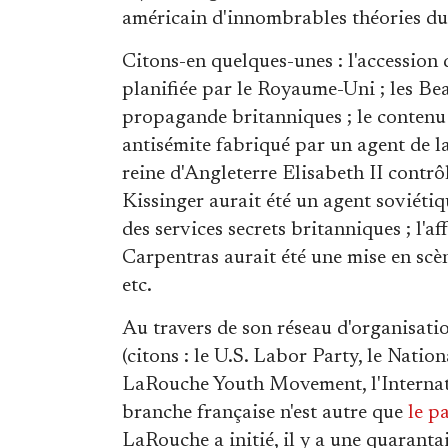
américain d'innombrables théories d
Citons-en quelques-unes : l'accession
planifiée par le Royaume-Uni ; les Be
propagande britanniques ; le contenu
antisémite fabriqué par un agent de la 
reine d'Angleterre Elisabeth II contrô
Kissinger aurait été un agent soviéti
des services secrets britanniques ; l'a
Carpentras aurait été une mise en scè
etc.
Au travers de son réseau d'organisatio
(citons : le U.S. Labor Party, le Nat
LaRouche Youth Movement, l'Internati
branche française n'est autre que
le p
LaRouche a initié, il y a une quaranta