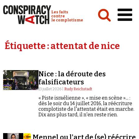
Cookies management panel
Conspiracy Watch :
Les faits
contre
le complotisme
Accueil
Étiquette :
attentat de nice
Analyses
Conspipédia
Nice : la déroute des
Vidéos
falsificateurs
Émissions
13 juillet 2026 |
Rudy Reichstadt
« Piste israélienne », « mise en scène »... :
Revues de presse
dès le soir du 14 juillet 2016, la réécriture
complotiste de l'attentat était en marche.
Dix ans plus tard, il n'en reste rien.
Newsletter
Mennel ou l'art de (se) réécrire