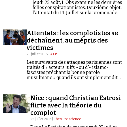
jeudi 25 août, L'Obs examine les dernières
folies conspirationnistes. Deuxième objet :
l'attentat du 14-Juillet sur la promenade
des Anglais.
Attentats : les complotistes se
déchaînent, au mépris des
victimes
23 juillet 2016 |
AFP
Les survivants des attaques parisiennes sont
traités d'« acteurs juifs » ou d'« islamo-
fascistes prêchant la bonne parole
musulmane » quand ils ont simplement dit
« qu'il ne fallait pas faire d'amalgame entre
terroristes et musulmans »...
Nice : quand Christian Estrosi
flirte avec la théorie du
complot
23 juillet 2016 |
Theo Conscience