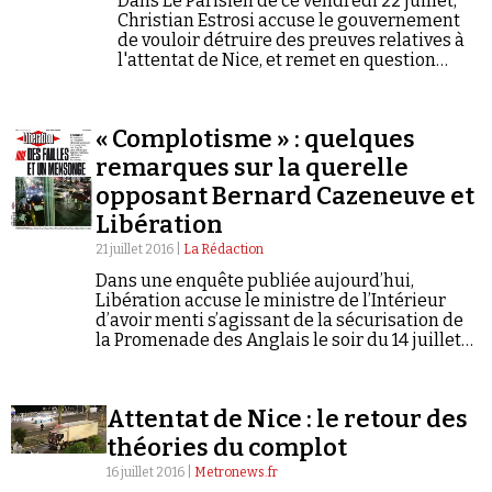
Dans Le Parisien de ce vendredi 22 juillet,
Christian Estrosi accuse le gouvernement
de vouloir détruire des preuves relatives à
l'attentat de Nice, et remet en question
l'indépendance de l'enquête.
« Complotisme » : quelques
remarques sur la querelle
opposant Bernard Cazeneuve et
Libération
21 juillet 2016 |
La Rédaction
Dans une enquête publiée aujourd’hui,
Libération accuse le ministre de l’Intérieur
d’avoir menti s’agissant de la sécurisation de
la Promenade des Anglais le soir du 14 juillet
dernier. Riposte immédiate de Bernard
Cazeneuve : Libération utilise des « procédés
qui…
Attentat de Nice : le retour des
théories du complot
16 juillet 2016 |
Metronews.fr