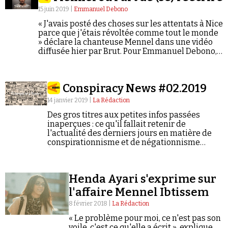
15 juin 2019 |
Emmanuel Debono
« J'avais posté des choses sur les attentats à Nice
parce que j'étais révoltée comme tout le monde
» déclare la chanteuse Mennel dans une vidéo
diffusée hier par Brut. Pour Emmanuel Debono,
le problème est que Mennel réécrit le passé en
modifiant la nature de ses propos et en
Faire un don
réduisant ses détracteurs à l'extrême droite.
Conspiracy News #02.2019
14 janvier 2019 |
La Rédaction
Des gros titres aux petites infos passées
inaperçues : ce qu'il fallait retenir de
l'actualité des derniers jours en matière de
conspirationnisme et de négationnisme
(semaine du 07/01/2019 au 13/01/2019). > Lire
Demander à Vera
la précédente Conspiracy News
Henda Ayari s'exprime sur
l'affaire Mennel Ibtissem
8 février 2018 |
La Rédaction
« Le problème pour moi, ce n'est pas son
voile, c'est ce qu'elle a écrit », explique