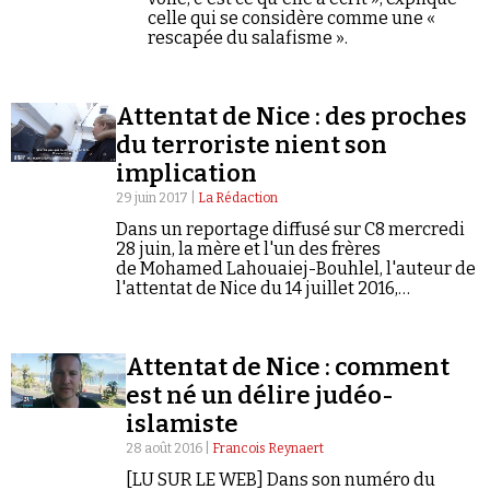
Se connecter
celle qui se considère comme une «
rescapée du salafisme ».
Attentat de Nice : des proches
du terroriste nient son
implication
29 juin 2017 |
La Rédaction
Dans un reportage diffusé sur C8 mercredi
28 juin, la mère et l'un des frères
de Mohamed Lahouaiej-Bouhlel, l'auteur de
l'attentat de Nice du 14 juillet 2016,
affirment ne pas croire en son implication.
Attentat de Nice : comment
est né un délire judéo-
islamiste
28 août 2016 |
Francois Reynaert
[LU SUR LE WEB] Dans son numéro du