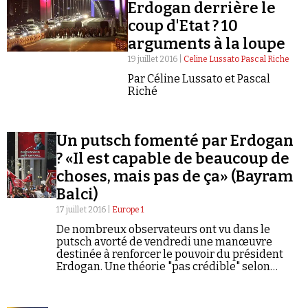
Se connecter
Erdogan derrière le
coup d'Etat ? 10
arguments à la loupe
19 juillet 2016 |
Celine Lussato Pascal Riche
Par Céline Lussato et Pascal
Riché
Un putsch fomenté par Erdogan
? «Il est capable de beaucoup de
choses, mais pas de ça» (Bayram
Balci)
17 juillet 2016 |
Europe 1
De nombreux observateurs ont vu dans le
putsch avorté de vendredi une manœuvre
destinée à renforcer le pouvoir du président
Erdogan. Une théorie "pas crédible" selon
Bayram Balci, chercheur au CNRS. "Certains
dirigeants organisent de faux attentats-
suicides pour renforcer leur…