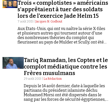
Trois « complotistes » américains
s'apprêtaient à tuer des soldats
lors de l'exercice Jade Helm 15
7 août 2015 |
Jacques N. Godbout
Aux États-Unis, qui ont vu naître la série X-files
et plusieurs autres qui tournent autour d'une
des nombreuses théories du complot qui
fleurissent au pays de Mulder et Scully, ont été
arrêtés trois « complotistes » qui se préparaient à
repousser par les armes l'invasion des fédéraux
sur le point, selon eux, d'envahir leur État sous
Tariq Ramadan, les Coptes et le
prétexte d'exercice militaire.
complot médiatique contre les
Frères musulmans
29 août 2013 |
La Rédaction
Depuis le 14 août dernier, date à laquelle les
partisans du président islamiste déchu
Mohamed Morsi ont été dispersés dans le
sang par les forces de sécurité égyptiennes,
des dizaines d’églises coptes à travers le pays
(entre 60 et 80…