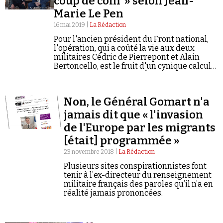
coup de com' » selon Jean-
Marie Le Pen
16 mai 2019 |
La Rédaction
Pour l'ancien président du Front national,
l'opération, qui a coûté la vie aux deux
militaires Cédric de Pierrepont et Alain
Bertoncello, est le fruit d'un cynique calcul
Faire un don
politicien de la part de l'Élysée.
Non, le Général Gomart n'a
jamais dit que « l'invasion
de l'Europe par les migrants
[était] programmée »
Demander à Vera
23 novembre 2018 |
La Rédaction
Plusieurs sites conspirationnistes font
tenir à l’ex-directeur du renseignement
militaire français des paroles qu’il n’a en
réalité jamais prononcées.