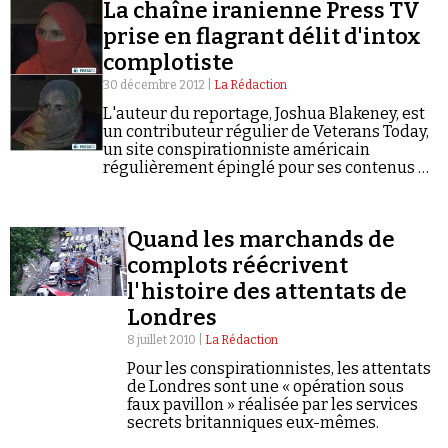
La chaîne iranienne Press TV
prise en flagrant délit d'intox
complotiste
30 décembre 2012 |
La Rédaction
L'auteur du reportage, Joshua Blakeney, est
un contributeur régulier de Veterans Today,
un site conspirationniste américain
régulièrement épinglé pour ses contenus à
caractère antisémite et négationniste.
Quand les marchands de
complots réécrivent
l'histoire des attentats de
Londres
8 juillet 2010 |
La Rédaction
Pour les conspirationnistes, les attentats
de Londres sont une « opération sous
faux pavillon » réalisée par les services
secrets britanniques eux-mêmes.