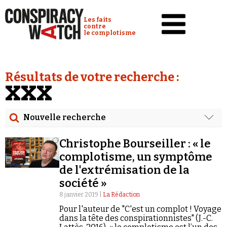
Cookies management panel
Conspiracy Watch :
Les faits
contre
le complotisme
Accueil
Résultats de votre recherche :
Analyses
XXX
Conspipédia
Nouvelle recherche
Vidéos
Rechercher
Émissions
Christophe Bourseiller : « le
Date
complotisme, un symptôme
Revues de presse
de l'extrémisation de la
Rechercher dans tous les contenus
société »
Newsletter
8 janvier 2019 |
La Rédaction
Cibler votre recherche
Faire un don
Pour l'auteur de "C'est un complot ! Voyage
dans la tête des conspirationnistes" (J.-C.
Demander à Vera
Rechercher