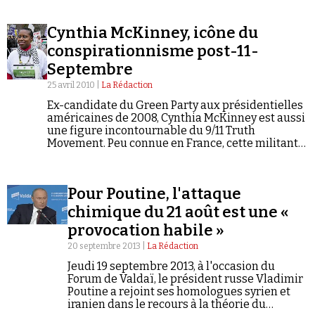
Cynthia McKinney, icône du
conspirationnisme post-11-
Septembre
25 avril 2010 |
La Rédaction
Ex-candidate du Green Party aux présidentielles
américaines de 2008, Cynthia McKinney est aussi
une figure incontournable du 9/11 Truth
Movement. Peu connue en France, cette militante
de 55 ans a pourtant une réputation sulfureuse
outre-Atlantique. Elle a été récemment épinglée
par le Southern Poverty Law Center pour son flirt
Pour Poutine, l'attaque
poussé avec les milieux négationnistes.
chimique du 21 août est une «
provocation habile »
20 septembre 2013 |
La Rédaction
Jeudi 19 septembre 2013, à l'occasion du
Forum de Valdaï, le président russe Vladimir
Poutine a rejoint ses homologues syrien et
iranien dans le recours à la théorie du