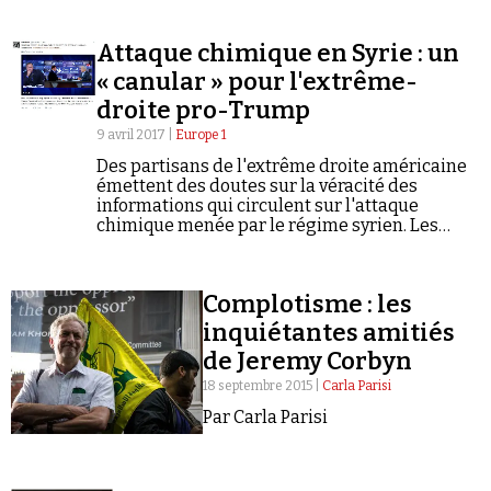
Attaque chimique en Syrie : un
« canular » pour l'extrême-
droite pro-Trump
9 avril 2017 |
Europe 1
Des partisans de l'extrême droite américaine
émettent des doutes sur la véracité des
informations qui circulent sur l'attaque
chimique menée par le régime syrien. Les
partisans d'extrême droite de Donald Trump
se sont rebellés et s'en sont pris au Président…
Complotisme : les
inquiétantes amitiés
18 septembre 2015 |
Carla Parisi
Par Carla Parisi