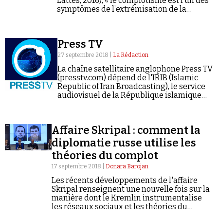
Lattès, 2016), « le complotisme est l’un des
Se connecter
symptômes de l’extrémisation de la
société. »
Press TV
27 septembre 2018 |
La Rédaction
La chaîne satellitaire anglophone Press TV
(presstv.com) dépend de l'IRIB (Islamic
Republic of Iran Broadcasting), le service
audiovisuel de la République islamique
d'Iran.
Affaire Skripal : comment la
diplomatie russe utilise les
théories du complot
17 septembre 2018 |
Donara Barojan
Les récents développements de l'affaire
Skripal renseignent une nouvelle fois sur la
manière dont le Kremlin instrumentalise
les réseaux sociaux et les théories du
complot pour brouiller les pistes.