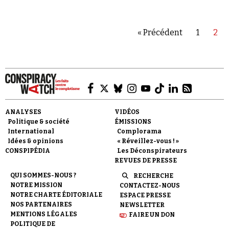
complot sur l'attaque chimique de la Ghouta,
qui a fait l'objet…
« Précédent
1
2
ANALYSES
VIDÉOS
Politique & société
ÉMISSIONS
International
Complorama
Idées & opinions
« Réveillez-vous ! »
CONSPIPÉDIA
Les Déconspirateurs
REVUES DE PRESSE
QUI SOMMES-NOUS ?
RECHERCHE
NOTRE MISSION
CONTACTEZ-NOUS
NOTRE CHARTE ÉDITORIALE
ESPACE PRESSE
NOS PARTENAIRES
NEWSLETTER
MENTIONS LÉGALES
FAIRE UN DON
POLITIQUE DE