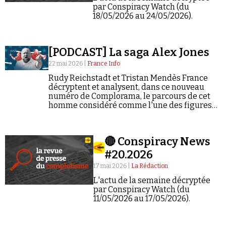
par Conspiracy Watch (du
18/05/2026 au 24/05/2026).
[PODCAST] La saga Alex Jones
22 mai 2026 |
France Info
Rudy Reichstadt et Tristan Mendès France
décryptent et analysent, dans ce nouveau
numéro de Complorama, le parcours de cet
homme considéré comme l'une des figures
les plus influentes du conspirationnisme aux
États-Unis.
🔴 Conspiracy News
#20.2026
17 mai 2026 |
La Rédaction
L'actu de la semaine décryptée
par Conspiracy Watch (du
11/05/2026 au 17/05/2026).