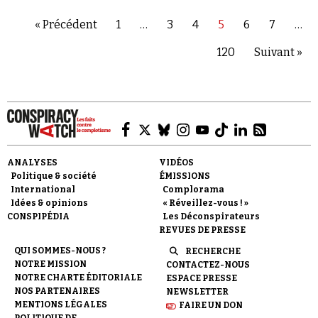
« Précédent
1
…
3
4
5
6
7
…
120
Suivant »
ANALYSES
VIDÉOS
Politique & société
ÉMISSIONS
International
Complorama
Idées & opinions
« Réveillez-vous ! »
CONSPIPÉDIA
Les Déconspirateurs
REVUES DE PRESSE
QUI SOMMES-NOUS ?
RECHERCHE
NOTRE MISSION
CONTACTEZ-NOUS
NOTRE CHARTE ÉDITORIALE
ESPACE PRESSE
NOS PARTENAIRES
NEWSLETTER
MENTIONS LÉGALES
FAIRE UN DON