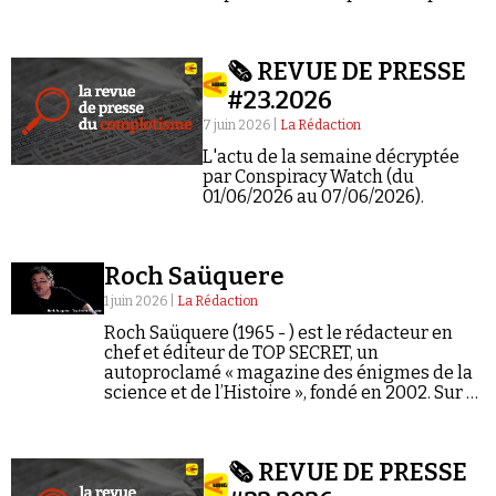
avec sa dénonciation de la « pédocriminalité
Se connecter
d'État ».
🗞️ REVUE DE PRESSE
#23.2026
7 juin 2026 |
La Rédaction
L'actu de la semaine décryptée
par Conspiracy Watch (du
01/06/2026 au 07/06/2026).
Roch Saüquere
1 juin 2026 |
La Rédaction
Roch Saüquere (1965 - ) est le rédacteur en
chef et éditeur de TOP SECRET, un
autoproclamé « magazine des énigmes de la
science et de l’Histoire », fondé en 2002. Sur sa
chaîne YouTube, son nom est orthographié
« RQCH SAÜQUERE », en…
🗞️ REVUE DE PRESSE