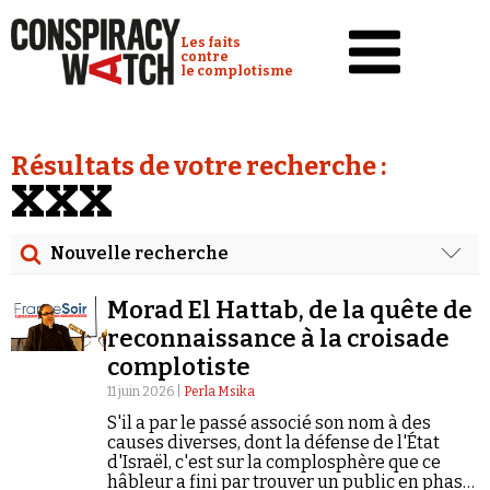
Cookies management panel
Conspiracy Watch :
Les faits
contre
le complotisme
Accueil
Résultats de votre recherche :
Analyses
XXX
Conspipédia
Nouvelle recherche
Vidéos
Rechercher
Émissions
Morad El Hattab, de la quête de
Date
reconnaissance à la croisade
Revues de presse
complotiste
Rechercher dans tous les contenus
11 juin 2026 |
Perla Msika
Newsletter
S'il a par le passé associé son nom à des
Cibler votre recherche
Faire un don
causes diverses, dont la défense de l'État
d'Israël, c'est sur la complosphère que ce
Demander à Vera
hâbleur a fini par trouver un public en phase
Rechercher