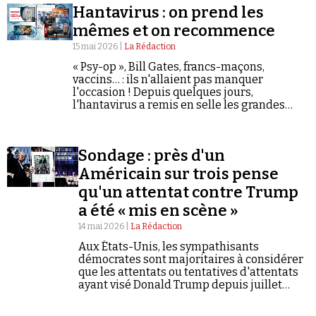
Hantavirus : on prend les
mêmes et on recommence
15 mai 2026 |
La Rédaction
« Psy-op », Bill Gates, francs-maçons,
vaccins… : ils n'allaient pas manquer
l'occasion ! Depuis quelques jours,
l'hantavirus a remis en selle les grandes
figures de la désinformation antivax et
covido-sceptique.
Sondage : près d'un
Américain sur trois pense
qu'un attentat contre Trump
a été « mis en scène »
14 mai 2026 |
La Rédaction
Aux États-Unis, les sympathisants
démocrates sont majoritaires à considérer
que les attentats ou tentatives d'attentats
ayant visé Donald Trump depuis juillet
2024 sont des simulacres.