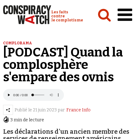
Cookies management panel
Conspiracy Watch :
Les faits
contre
le complotisme
Accueil
COMPLORAMA
[PODCAST] Quand la
Analyses
complosphère
Conspipédia
s'empare des ovnis
Vidéos
Émissions
Revues de presse
Publié le
21 juin 2023
par
France Info
Newsletter
3 min de lecture
Faire un don
Les déclarations d'un ancien membre des
Demander à Vera
services de renseignement américains