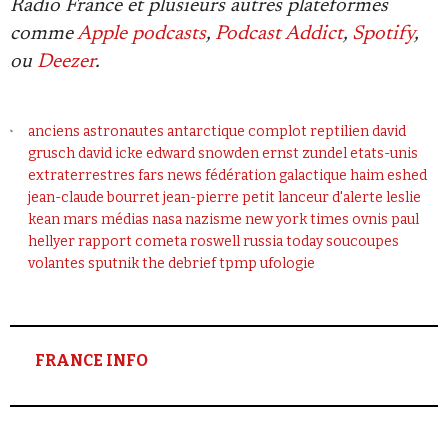
Radio France et plusieurs autres plateformes
comme
Apple podcasts
,
Podcast Addict
,
Spotify
,
ou
Deezer
.
anciens astronautes
antarctique
complot reptilien
david
grusch
david icke
edward snowden
ernst zundel
etats-unis
extraterrestres
fars news
fédération galactique
haim eshed
jean-claude bourret
jean-pierre petit
lanceur d'alerte
leslie
kean
mars
médias
nasa
nazisme
new york times
ovnis
paul
hellyer
rapport cometa
roswell
russia today
soucoupes
volantes
sputnik
the debrief
tpmp
ufologie
FRANCE INFO