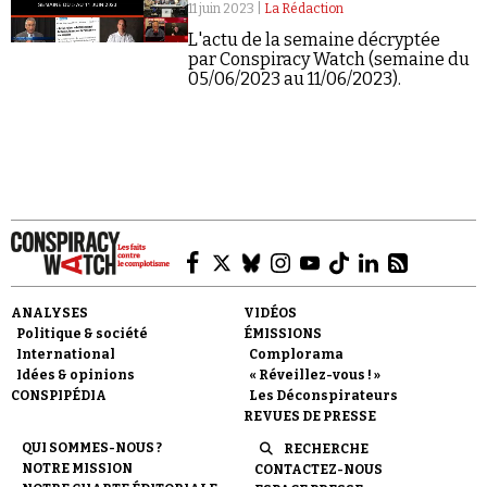
Se connecter
11 juin 2023 |
La Rédaction
L'actu de la semaine décryptée
par Conspiracy Watch (semaine du
05/06/2023 au 11/06/2023).
ANALYSES
VIDÉOS
Politique & société
ÉMISSIONS
International
Complorama
Idées & opinions
« Réveillez-vous ! »
CONSPIPÉDIA
Les Déconspirateurs
REVUES DE PRESSE
QUI SOMMES-NOUS ?
RECHERCHE
NOTRE MISSION
CONTACTEZ-NOUS