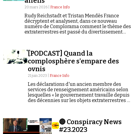
aliens
20 mars 2026 |
France Info
Rudy Reichstadt et Tristan Mendès France
décryptent et analysent, dans ce nouveau
numéro de Complorama comment le thème des
extraterrestres est passé du divertissement
populaire à un outil de déstabilisation
politique et de désinformation. C'est le 106e
Faire un don
numéro de Complorama.
[PODCAST] Quand la
complosphère s'empare des
ovnis
21 juin 2023 |
France Info
Les déclarations d'un ancien membre des
Demander à Vera
services de renseignement américains selon
lesquelles « le gouvernement travaille depuis
des décennies sur les objets extraterrestres »
ont relancé début juin les théories du complot
sur les ovnis.
🔴 Conspiracy News
#23.2023