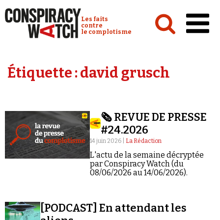
Cookies management panel
Conspiracy Watch :
Les faits
contre
le complotisme
Accueil
Étiquette :
david grusch
Analyses
Conspipédia
🗞️ REVUE DE PRESSE
Vidéos
#24.2026
Émissions
14 juin 2026 |
La Rédaction
L'actu de la semaine décryptée
Revues de presse
par Conspiracy Watch (du
08/06/2026 au 14/06/2026).
[PODCAST] En attendant les
Newsletter