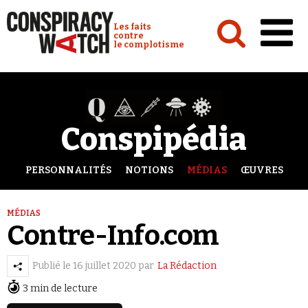
Cookies management panel
Conspiracy Watch :
Les faits
contre
le complotisme
Accueil
Analyses
Conspipédia
Conspipédia
Vidéos
PERSONNALITÉS
NOTIONS
MÉDIAS
ŒUVRES
Émissions
MÉDIAS
Revues de presse
Contre-Info.com
Publié le
16 juillet 2020
par
La Rédaction
3 min de lecture
Newsletter