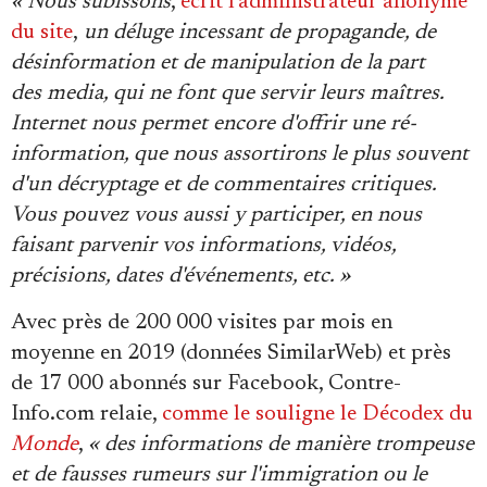
« Nous subissons
,
écrit l'administrateur anonyme
Se connecter
du site
,
un déluge incessant de propagande, de
désinformation et de manipulation de la part
des media, qui ne font que servir leurs maîtres.
Internet nous permet encore d'offrir une ré-
information, que nous assortirons le plus souvent
d'un décryptage et de commentaires critiques.
Vous pouvez vous aussi y participer, en nous
faisant parvenir vos informations, vidéos,
précisions, dates d'événements, etc. »
Avec près de 200 000 visites par mois en
moyenne en 2019 (données SimilarWeb) et près
de 17 000 abonnés sur Facebook, Contre-
Info.com relaie,
comme le souligne le Décodex du
Monde
,
« des informations de manière trompeuse
et de fausses rumeurs sur l'immigration ou le