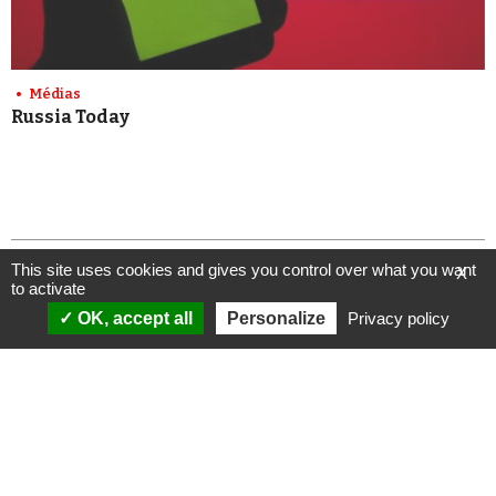
Médias
Russia Today
This site uses cookies and gives you control over what you want
X
to activate
OK, accept all
Personalize
Privacy policy
ANALYSES
VIDÉOS
Politique & société
ÉMISSIONS
International
Complorama
Idées & opinions
« Réveillez-vous ! »
CONSPIPÉDIA
Les Déconspirateurs
REVUES DE PRESSE
QUI SOMMES-NOUS ?
RECHERCHE
NOTRE MISSION
CONTACTEZ-NOUS