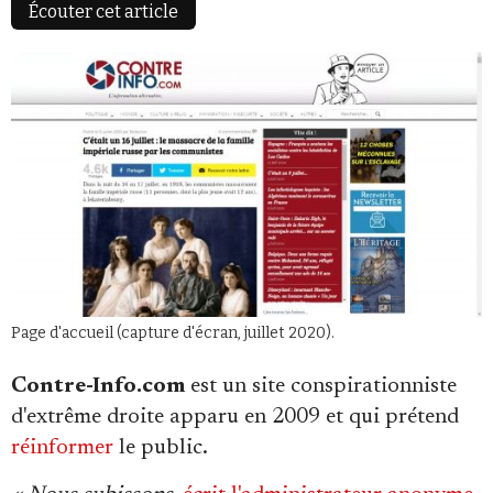
Écouter cet article
Faire un don
Demander à Vera
Page d'accueil (capture d'écran, juillet 2020).
Contre-Info.com
est un site conspirationniste
d'extrême droite apparu en 2009 et qui prétend
réinformer
le public.