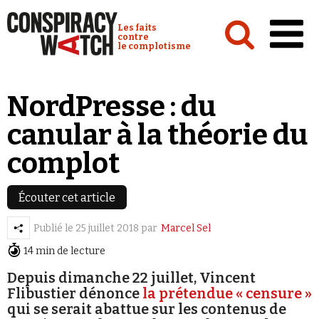
Cookies management panel
Conspiracy Watch :
Les faits
contre
le complotisme
Accueil
NordPresse : du
Analyses
canular à la théorie du
Conspipédia
complot
Vidéos
Émissions
Écouter cet article
Revues de presse
Publié le
25 juillet 2018
par
Marcel Sel
14 min de lecture
Newsletter
Depuis dimanche 22 juillet, Vincent
Faire un don
Flibustier dénonce
la prétendue « censure »
qui se serait abattue sur les contenus de
Demander à Vera