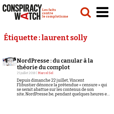
Cookies management panel
Conspiracy Watch :
Les faits
contre
le complotisme
Accueil
Étiquette :
laurent solly
Analyses
Conspipédia
NordPresse : du canular à la
Vidéos
théorie du complot
Émissions
25 juillet 2018 |
Marcel Sel
Depuis dimanche 22 juillet, Vincent
Revues de presse
Flibustier dénonce la prétendue « censure » qui
se serait abattue sur les contenus de son
site, NordPresse.be, pendant quelques heures en
raison, selon lui, de son traitement de l'affaire
Benalla. Pour Marcel Sel, le fondateur du site
parodique a définitivement dépassé les bornes :
Newsletter
celles qui le séparaient encore récemment des