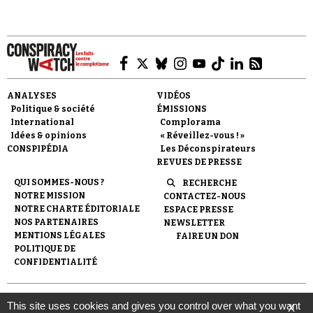
sites complotistes.
ANALYSES
VIDÉOS
Faire un don
Politique & société
ÉMISSIONS
International
Complorama
Idées & opinions
« Réveillez-vous ! »
CONSPIPÉDIA
Les Déconspirateurs
REVUES DE PRESSE
QUI SOMMES-NOUS ?
RECHERCHE
NOTRE MISSION
CONTACTEZ-NOUS
Demander à Vera
NOTRE CHARTE ÉDITORIALE
ESPACE PRESSE
NOS PARTENAIRES
NEWSLETTER
MENTIONS LÉGALES
FAIRE UN DON
POLITIQUE DE
CONFIDENTIALITÉ
© 2007-
2026
Conspiracy Watch
| Une réalisation de
This site uses cookies and gives you control over what you want
X
l'Observatoire du conspirationnisme (association loi de 1901) avec