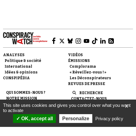
ANALYSES
VIDÉOS
Politique & société
ÉMISSIONS
International
Complorama
Idées & opinions
« Réveillez-vous ! »
CONSPIPÉDIA
Les Déconspirateurs
REVUES DE PRESSE
QUI SOMMES-NOUS ?
RECHERCHE
NOTRE MISSION
CONTACTEZ-NOUS
NOTRE CHARTE ÉDITORIALE
ESPACE PRESSE
This site uses cookies and gives you control over what you want
X
NOS PARTENAIRES
to activate
NEWSLETTER
MENTIONS LÉGALES
FAIRE UN DON
OK, accept all
Personalize
Privacy policy
POLITIQUE DE
CONFIDENTIALITÉ