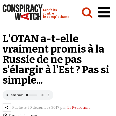
Cookies management panel
Conspiracy Watch :
Les faits
contre
le complotisme
Accueil
L'OTAN a-t-elle
Analyses
vraiment promis à la
Conspipédia
Russie de ne pas
Vidéos
s'élargir à l'Est ? Pas si
Émissions
simple...
Revues de presse
Publié le
20 décembre 2017
par
La Rédaction
Newsletter
6 min de lecture