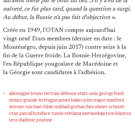
auraient mené par le bout du nez. S'il y a eu de la
naïveté, ce fut plus tard, quand la question a surgi.
Au début, la Russie n'a pas fait d'objection »
.
Créée en 1949, l'OTAN compte aujourd'hui
vingt-neuf Etats membres (dernier en date : le
Monténégro, depuis juin 2017) contre seize à la
fin de la Guerre froide. La Bosnie-Herzégovine,
l'ex-République yougoslave de Macédoine et
la Géorgie sont candidates à l'adhésion.
allemagne
bruno tertrais
défense
etats-unis
george bush
senior
grande-bretagne
james baker
john major
manfred
wörner
michael rühle
mikhaïl gorbatchev
olivier schmitt
otan
pascal boniface
russie
svetlana savranskaja
tom blanton
urss
vladimir poutine