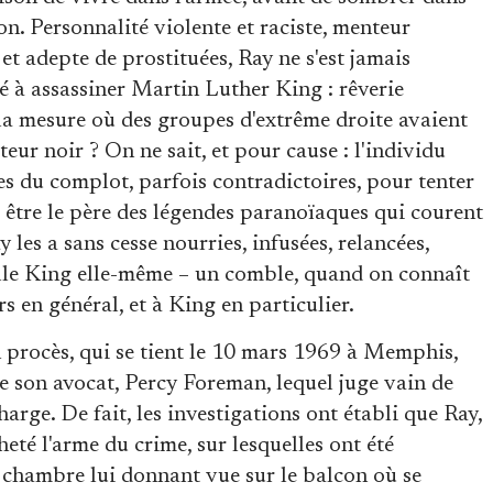
on. Personnalité violente et raciste, menteur
t adepte de prostituées, Ray ne s'est jamais
sé à assassiner Martin Luther King : rêverie
la mesure où des groupes d'extrême droite avaient
teur noir ? On ne sait, et pour cause : l'individu
es du complot, parfois contradictoires, pour tenter
s être le père des légendes paranoïaques qui courent
 les a sans cesse nourries, infusées, relancées,
ille King elle-même – un comble, quand on connaît
rs en général, et à King en particulier.
n procès, qui se tient le 10 mars 1969 à Memphis,
de son avocat, Percy Foreman, lequel juge vain de
arge. De fait, les investigations ont établi que Ray,
eté l'arme du crime, sur lesquelles ont été
e chambre lui donnant vue sur le balcon où se