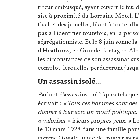
tireur embusqué, ayant ouvert le feu 
sise à proximité du Lorraine Motel. L
fusil et des jumelles, filant à toute 
pas à l'identifier toutefois, en la per
ségrégationniste. Et le 8 juin sonne la 
d'Heathrow, en Grande-Bretagne. Alor
les circonstances de son assassinat su
complot, lesquelles perdureront jusqu'
Un assassin isolé…
Parlant d'assassins politiques tels q
écrivait :
« Tous ces hommes sont des in
donner à leur acte un motif politique, m
« valoriser » à leurs propres yeux. »
Le 
le 10 mars 1928 dans une famille pauvr
comme Oswald, tenté de trouver sa ra