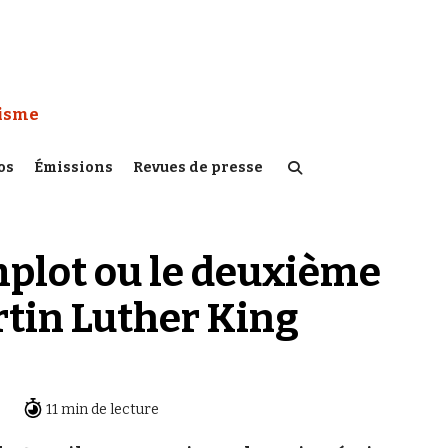
 Watch :
tisme
os
Émissions
Revues de presse
mplot ou le deuxième
rtin Luther King
11 min de lecture