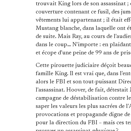
trouvait King lors de son assassinat ;
couverture contenant ce fusil, des jume
vêtements lui appartenant ; il était e
Mustang blanche, dans laquelle ont été
de suite. Mais Ray, au cours de l'audie
dans le coup… N'importe : en plaidant 
et écope d'une peine de 99 ans de pris
Cette pirouette judiciaire déçoit bea
famille King. Il est vrai que, dans l
alors le FBI et son tout-puissant Dire
l'assassinat. Hoover, de fait, détestai
campagne de déstabilisation contre le
saper les valeurs les plus sacrées de l
provocations et propagande digne de l'
pour la direction du FBI – mais ces t
prouver un assassinat
physique
?