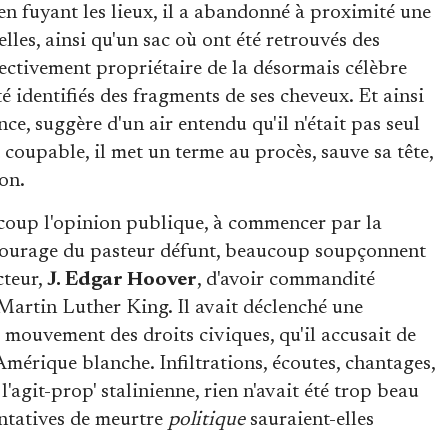
 en fuyant les lieux, il a abandonné à proximité une
lles, ainsi qu'un sac où ont été retrouvés des
ffectivement propriétaire de la désormais célèbre
 identifiés des fragments de ses cheveux. Et ainsi
nce, suggère d'un air entendu qu'il n'était pas seul
coupable, il met un terme au procès, sauve sa tête,
on.
ucoup l'opinion publique, à commencer par la
'entourage du pasteur défunt, beaucoup soupçonnent
cteur,
J. Edgar Hoover
, d'avoir commandité
t Martin Luther King. Il avait déclenché une
 mouvement des droits civiques, qu'il accusait de
'Amérique blanche. Infiltrations, écoutes, chantages,
agit-prop' stalinienne, rien n'avait été trop beau
entatives de meurtre
politique
sauraient-elles