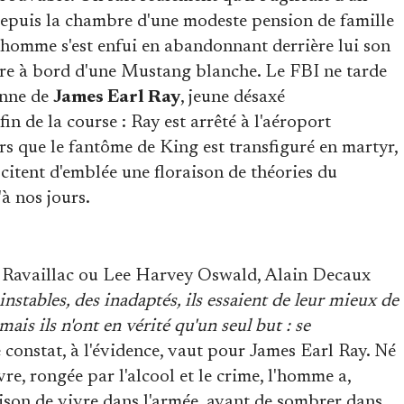
depuis la chambre d'une modeste pension de famille
'homme s'est enfui en abandonnant derrière lui son
allure à bord d'une Mustang blanche. Le FBI ne tarde
sonne de
James Earl Ray
, jeune désaxé
fin de la course : Ray est arrêté à l'aéroport
s que le fantôme de King est transfiguré en martyr,
scitent d'emblée une floraison de théories du
à nos jours.
ue Ravaillac ou Lee Harvey Oswald, Alain Decaux
stables, des inadaptés, ils essaient de leur mieux de
ais ils n'ont en vérité qu'un seul but : se
constat, à l'évidence, vaut pour James Earl Ray. Né
e, rongée par l'alcool et le crime, l'homme a,
ison de vivre dans l'armée, avant de sombrer dans