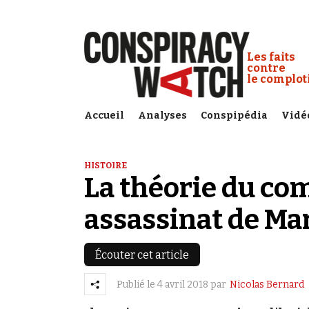
Cookies management panel
Conspiracy
Les faits
contre
le complo
Accueil
Analyses
Conspipédia
Vidé
HISTOIRE
La théorie du co
assassinat de Ma
Écouter cet article
Publié le
4 avril 2018
par
Nicolas Bernard