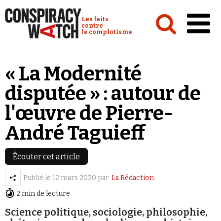
Cookies management panel
Conspiracy Watch :
Les faits
contre
le complotisme
Accueil
« La Modernité
Analyses
disputée » : autour de
Conspipédia
l'œuvre de Pierre-
Vidéos
André Taguieff
Émissions
Revues de presse
Écouter cet article
Publié le
12 mars 2020
par
La Rédaction
2 min de lecture
Science politique, sociologie, philosophie,
Newsletter