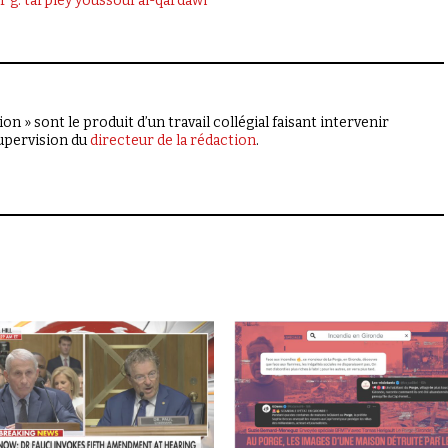
 g. tarpley
youssouf al-qardawi
on » sont le produit d’un travail collégial faisant intervenir
supervision du
directeur de la rédaction
.