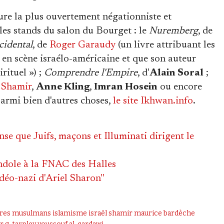
ature la plus ouvertement négationniste et
 les stands du salon du Bourget : le
Nuremberg
, de
cidental
, de
Roger Garaudy
(un livre attribuant les
en scène israélo-américaine et que son auteur
rituel ») ;
Comprendre l'Empire
, d'
Alain Soral
;
l Shamir
,
Anne Kling
,
Imran Hosein
ou encore
 parmi bien d'autres choses,
le site Ikhwan.info
.
se que Juifs, maçons et Illuminati dirigent le
ndole à la FNAC des Halles
udéo-nazi d'Ariel Sharon''
ères musulmans
islamisme
israël shamir
maurice bardèche