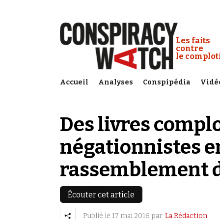
Cookies management panel
Conspiracy
Les faits
contre
le complo
Accueil
Analyses
Conspipédia
Vidé
Des livres complo
négationnistes e
rassemblement d
Écouter cet article
Publié le
17 mai 2016
par
La Rédaction