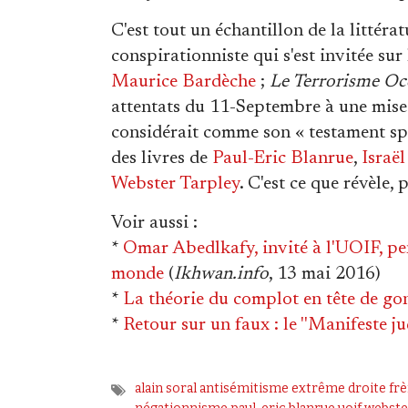
C'est tout un échantillon de la littér
conspirationniste qui s'est invitée sur
Maurice Bardèche
;
Le Terrorisme Oc
attentats du 11-Septembre à une mise 
considérait comme son « testament spi
des livres de
Paul-Eric Blanrue
,
Israë
Webster Tarpley
. C'est ce que révèle,
Voir aussi
:
*
Omar Abedlkafy, invité à l'UOIF, pen
monde
(
Ikhwan.info
, 13 mai 2016)
*
La théorie du complot en tête de go
*
Retour sur un faux : le ''Manifeste j
alain soral
antisémitisme
extrême droite
fr