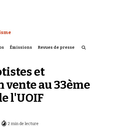
 Watch :
tisme
os
Émissions
Revues de presse
tistes et
n vente au 33ème
e l'UOIF
2 min de lecture