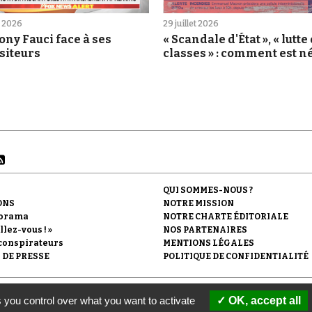
et 2026
29 juillet 2026
ny Fauci face à ses
« Scandale d'État », « lutte
siteurs
classes » : comment est né
rumeur du Porge
QUI SOMMES-NOUS ?
ONS
NOTRE MISSION
orama
NOTRE CHARTE ÉDITORIALE
llez-vous ! »
NOS PARTENAIRES
conspirateurs
MENTIONS LÉGALES
 DE PRESSE
POLITIQUE DE CONFIDENTIALITÉ
'Observatoire du conspirationnisme (association loi de 1901) avec le soutien de la F
 you control over what you want to activate
OK, accept all