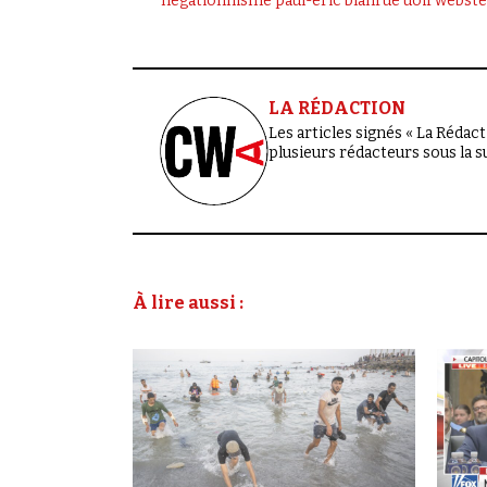
négationnisme
paul-eric blanrue
uoif
webster
LA RÉDACTION
Les articles signés « La Rédacti
plusieurs rédacteurs sous la 
À lire aussi :