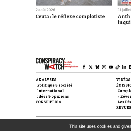
2 août 2026
31 juill
Ceuta : le réflexe complotiste
Antho
inqui
ANALYSES
VIDÉOS
Politique & société
ÉMISSI
International
Compl
Idées & opinions
« Révei
CONSPIPÉDIA
Les Dé
REVUES
© 2007-
2026
Conspiracy Watch
| Une réalisation de l
This site uses cookies and gives