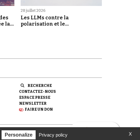
28 juillet 2026
 des
Les LLMs contre la
e la
polarisation et le
morcellement des croyances :
une promesse à prendre au
sérieux
RECHERCHE
CONTACTEZ-NOUS
ESPACE PRESSE
NEWSLETTER
FAIRE UN DON
X
ondation pour la Mémoire de la Shoah.
Personalize
Privacy policy