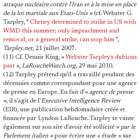
attaque nucléaire contre l'Iran et à la mise en place
de la loi martiale aux Etats-Unis »
(cf. Webster G.
Tarpley, “
Cheney determined to strike in US with
WMD this summer; only impeachment and
removal, or a general strike, can stop him
”,
Tarpley.net
, 21 juillet 2007.
(11) Cf. Dennis King, «
Webster Tarpley's dubious
past
»,
LaRoucheWatch.org
, 29 mai 2010.
(12) Tarpley prétend qu'il a travaillé pendant des
décennies comme correspondant pour une agence
de presse en Europe. En fait d'
« agence de presse
»
, il s'agit de l'
Executive Intelligence Review
(EIR), une publication hebdomadaire créée et
financée par Lyndon LaRouche. Tarpley se vante
également sur son site d'avoir été sollicité
« par le
Parlement italien »
pour écrire une « étude » sur