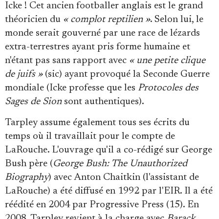
Icke ! Cet ancien footballer anglais est le grand
théoricien du
« complot reptilien »
. Selon lui, le
monde serait gouverné par une race de lézards
extra-terrestres ayant pris forme humaine et
n'étant pas sans rapport avec
« une petite clique
de juifs »
(sic) ayant provoqué la Seconde Guerre
mondiale (Icke professe que les
Protocoles des
Sages de Sion
sont authentiques).
Tarpley assume également tous ses écrits du
temps où il travaillait pour le compte de
LaRouche. L'ouvrage qu'il a co-rédigé sur George
Bush père (
George Bush: The Unauthorized
Biography
) avec Anton Chaitkin (l'assistant de
LaRouche) a été diffusé en 1992 par l'EIR. Il a été
réédité en 2004 par Progressive Press (15). En
2008, Tarpley revient à la charge avec
Barack