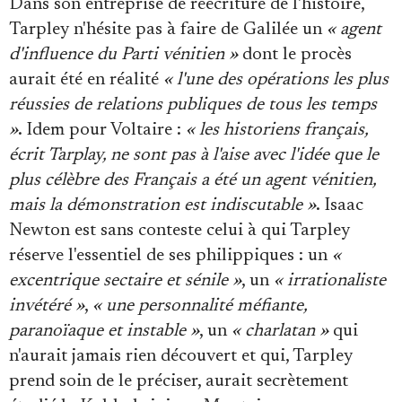
Dans son entreprise de réécriture de l'histoire,
Tarpley n'hésite pas à faire de Galilée un
« agent
d'influence du Parti vénitien »
dont le procès
aurait été en réalité
« l'une des opérations les plus
réussies de relations publiques de tous les temps
»
. Idem pour Voltaire :
« les historiens français,
écrit Tarplay, ne sont pas à l'aise avec l'idée que le
plus célèbre des Français a été un agent vénitien,
mais la démonstration est indiscutable »
. Isaac
Newton est sans conteste celui à qui Tarpley
réserve l'essentiel de ses philippiques : un
«
excentrique sectaire et sénile »
, un
« irrationaliste
invétéré »
,
« une personnalité méfiante,
paranoïaque et instable »
, un
« charlatan »
qui
n'aurait jamais rien découvert et qui, Tarpley
prend soin de le préciser, aurait secrètement