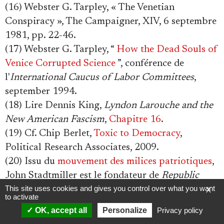
(16) Webster G. Tarpley, « The Venetian
Conspiracy », The Campaigner, XIV, 6 septembre
1981, pp. 22-46.
(17) Webster G. Tarpley, “
How the Dead Souls of
Venice Corrupted Science
”, conférence de
l'
International Caucus of Labor Committees
,
september 1994.
(18) Lire Dennis King,
Lyndon Larouche and the
New American Fascism
,
Chapitre 16
.
(19) Cf. Chip Berlet,
Toxic to Democracy
,
Political Research Associates, 2009.
(20) Issu du
mouvement des milices patriotiques
,
John Stadtmiller est le fondateur de
Republic
This site uses cookies and gives you control over what you want
Broadcasting Network
(RBN) où il anime une
X
to activate
émission de radio (« The National Intel Report »)
OK, accept all
Personalize
Privacy policy
faisant la promotion de thèses conspirationnistes