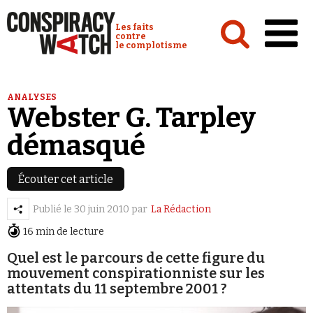
Cookies management panel
Conspiracy Watch :
Les faits
contre
le complotisme
Accueil
ANALYSES
Webster G. Tarpley
Analyses
démasqué
Conspipédia
Vidéos
Écouter cet article
Émissions
Publié le
30 juin 2010
par
La Rédaction
Revues de presse
16 min de lecture
Quel est le parcours de cette figure du
Newsletter
mouvement conspirationniste sur les
Faire un don
attentats du 11 septembre 2001 ?
Demander à Vera