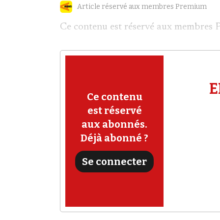
Article réservé aux membres Premium
Ce contenu est réservé aux membres 
E
Ce contenu
est réservé
aux abonnés.
Déjà abonné ?
Se connecter