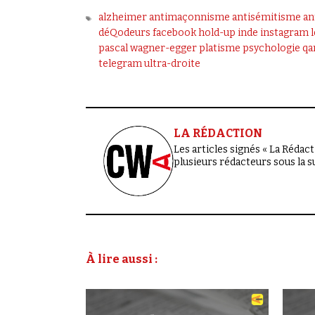
alzheimer
antimaçonnisme
antisémitisme
an
déQodeurs
facebook
hold-up
inde
instagram
pascal wagner-egger
platisme
psychologie
qa
telegram
ultra-droite
LA RÉDACTION
Les articles signés « La Rédacti
plusieurs rédacteurs sous la 
À lire aussi :