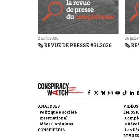
2 août 2026
26 juill
🗞️ REVUE DE PRESSE #31.2026
🗞️ R
ANALYSES
VIDÉOS
Politique & société
ÉMISSI
International
Compl
Idées & opinions
« Révei
CONSPIPÉDIA
Les Dé
REVUES