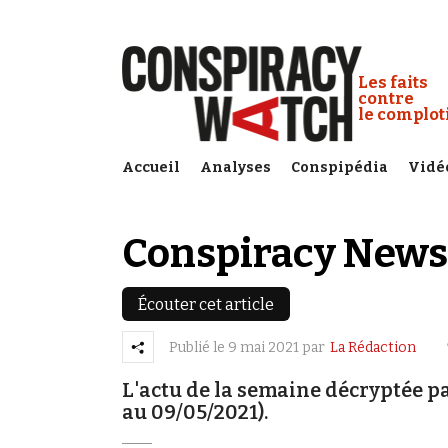
Cookies management panel
Conspiracy
Les faits
contre
le complo
Accueil
Analyses
Conspipédia
Vidé
Conspiracy News
Écouter cet article
Publié le
9 mai 2021
par
La Rédaction
L'actu de la semaine décryptée p
au 09/05/2021).