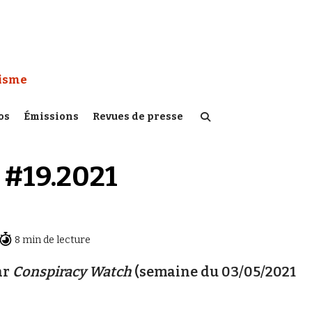
 Watch :
tisme
os
Émissions
Revues de presse
 #19.2021
8 min de lecture
ar
Conspiracy Watch
(semaine du 03/05/2021