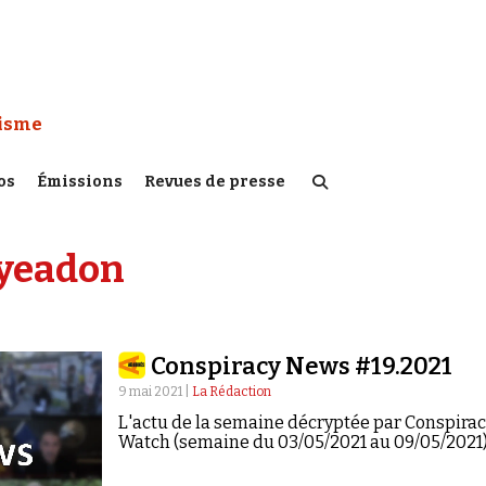
 Watch :
tisme
os
Émissions
Revues de presse
 yeadon
Conspiracy News #19.2021
9 mai 2021 |
La Rédaction
L'actu de la semaine décryptée par Conspira
Watch (semaine du 03/05/2021 au 09/05/2021)