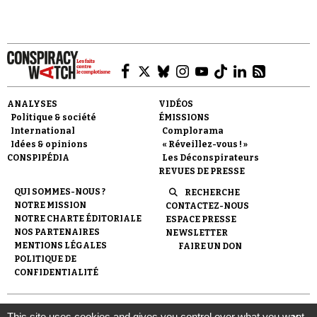
Faire un don
ANALYSES
VIDÉOS
Politique & société
ÉMISSIONS
International
Complorama
Idées & opinions
« Réveillez-vous ! »
CONSPIPÉDIA
Les Déconspirateurs
REVUES DE PRESSE
QUI SOMMES-NOUS ?
RECHERCHE
NOTRE MISSION
CONTACTEZ-NOUS
Demander à Vera
NOTRE CHARTE ÉDITORIALE
ESPACE PRESSE
NOS PARTENAIRES
NEWSLETTER
MENTIONS LÉGALES
FAIRE UN DON
POLITIQUE DE
CONFIDENTIALITÉ
© 2007-
2026
Conspiracy Watch
| Une réalisation de
This site uses cookies and gives you control over what you want