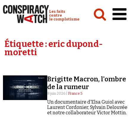
Cookies management panel
Conspiracy Watch :
Les faits
contre
le complotisme
Accueil
Étiquette :
eric dupond-
Analyses
moretti
Conspipédia
Vidéos
Brigitte Macron, l'ombre
Émissions
de la rumeur
Revues de presse
8 juin 2026 |
France 5
Un documentaire d'Elsa Guiol avec
Laurent Cordonier, Sylvain Delouvée
et notre collaborateur Victor Mottin.
Newsletter