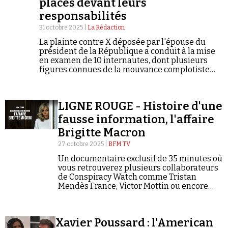
placés devant leurs
responsabilités
31 octobre 2025 |
La Rédaction
La plainte contre X déposée par l'épouse du
président de la République a conduit à la mise
en examen de 10 internautes, dont plusieurs
figures connues de la mouvance complotiste
française. Conspiracy Watch était présent au
procès qui s'est tenu au Tribunal de Paris
pendant deux jours en début de semaine.
LIGNE ROUGE - Histoire d'une
fausse information, l'affaire
Brigitte Macron
27 octobre 2025 |
BFM TV
Un documentaire exclusif de 35 minutes où
vous retrouverez plusieurs collaborateurs
de Conspiracy Watch comme Tristan
Mendès France, Victor Mottin ou encore
Mike Rothschild.
Xavier Poussard : l'American