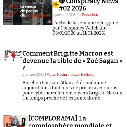
🔴 Conspiracy News
#02.2026
11 janvier 2026 |
La Rédaction
L'actu de la semaine décryptée
par Conspiracy Watch (du
05/01/2026 au 11/01/2026).
Faire un don
Comment Brigitte Macron est
devenue la cible de « Zoé Sagan »
?
5 janvier 2026 |
Victor Mottin
et
David Medioni
Aurélien Poirson-Atlan a été condamné
Demander à Vera
aujourd'hui à huit mois de prison avec sursis
pour cyberharcèlement envers Brigitte Macron.
Un temps proche de l'extrême droite
soralienne, le quadragénaire s'est surtout
illustré par ses attaques ad hominem et son
penchant pour les théories du complot.
[COMPLORAMA] La
complosphère mondiale et