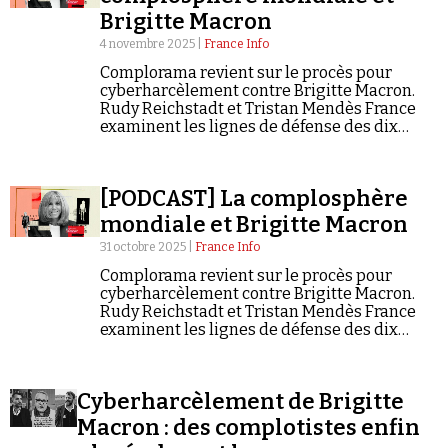
Se connecter
Brigitte Macron
4 novembre 2025 |
France Info
Complorama revient sur le procès pour
cyberharcèlement contre Brigitte Macron.
Rudy Reichstadt et Tristan Mendès France
examinent les lignes de défense des dix
prévenus et analysent la généalogie de la
rumeur.
[PODCAST] La complosphère
mondiale et Brigitte Macron
31 octobre 2025 |
France Info
Complorama revient sur le procès pour
cyberharcèlement contre Brigitte Macron.
Rudy Reichstadt et Tristan Mendès France
examinent les lignes de défense des dix
prévenus et analysent la généalogie de la
rumeur.
Cyberharcèlement de Brigitte
Macron : des complotistes enfin