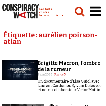
Cookies management panel
Conspiracy Watch :
Les faits
contre
le complotisme
Accueil
Étiquette :
aurélien poirson-
Analyses
atlan
Conspipédia
Vidéos
Brigitte Macron, l'ombre
Émissions
de la rumeur
Revues de presse
8 juin 2026 |
France 5
Un documentaire d'Elsa Guiol avec
Laurent Cordonier, Sylvain Delouvée
et notre collaborateur Victor Mottin.
Newsletter