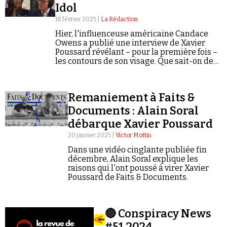
Idol
18 février 2025 |
La Rédaction
Hier, l'influenceuse américaine Candace
Owens a publié une interview de Xavier
Poussard révélant – pour la première fois –
les contours de son visage. Que sait-on de
ce complotiste notoire ?
Remaniement à Faits &
Documents : Alain Soral
débarque Xavier Poussard
20 janvier 2025 |
Victor Mottin
Dans une vidéo cinglante publiée fin
décembre, Alain Soral explique les
raisons qui l'ont poussé à virer Xavier
Poussard de Faits & Documents.
🔴 Conspiracy News
#51.2024