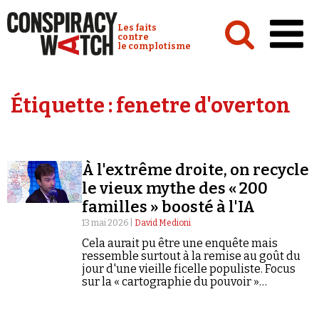
Cookies management panel
Conspiracy Watch :
Les faits
contre
le complotisme
Accueil
Étiquette :
fenetre d'overton
Analyses
Conspipédia
À l'extrême droite, on recycle
Vidéos
le vieux mythe des « 200
Émissions
familles » boosté à l'IA
13 mai 2026 |
David Medioni
Revues de presse
Cela aurait pu être une enquête mais
ressemble surtout à la remise au goût du
jour d'une vieille ficelle populiste. Focus
sur la « cartographie du pouvoir »
proposée par Polémia.
Newsletter