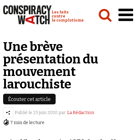
Cookies management panel
Conspiracy Watch :
Les faits
contre
le complotisme
Accueil
Une brève
Analyses
présentation du
Conspipédia
mouvement
Vidéos
larouchiste
Émissions
Revues de presse
Écouter cet article
Publié le
23 juin 2010
par
La Rédaction
Newsletter
7 min de lecture
Faire un don
Demander à Vera