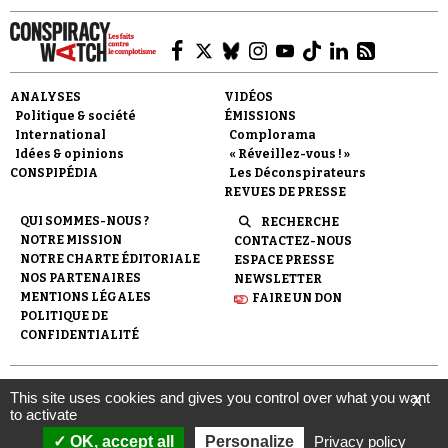
ANALYSES
VIDÉOS
Politique & société
ÉMISSIONS
International
Complorama
Idées & opinions
« Réveillez-vous ! »
CONSPIPÉDIA
Les Déconspirateurs
REVUES DE PRESSE
QUI SOMMES-NOUS ?
RECHERCHE
NOTRE MISSION
CONTACTEZ-NOUS
NOTRE CHARTE ÉDITORIALE
ESPACE PRESSE
NOS PARTENAIRES
NEWSLETTER
MENTIONS LÉGALES
FAIRE UN DON
POLITIQUE DE
CONFIDENTIALITÉ
© 2007-
2026
Conspiracy Watch
| Une réalisation de
This site uses cookies and gives you control over what you want
X
l'Observatoire du conspirationnisme (association loi de 1901) avec
to activate
le soutien de la Fondation pour la Mémoire de la Shoah.
OK, accept all
Personalize
Privacy policy