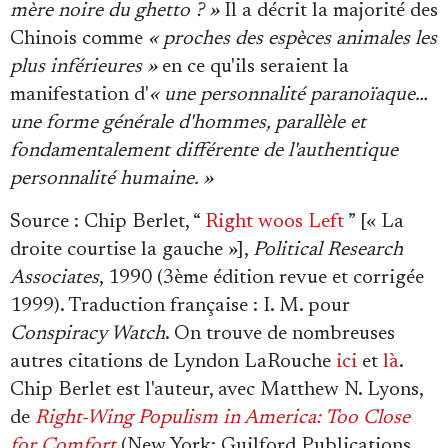
mère noire du ghetto ? »
Il a décrit la majorité des
Chinois comme
« proches des espèces animales les
plus inférieures »
en ce qu'ils seraient la
manifestation d'
« une personnalité paranoïaque…
une forme générale d'hommes, parallèle et
fondamentalement différente de l'authentique
personnalité humaine. »
Source
: Chip Berlet, “
Right woos Left
” [« La
droite courtise la gauche »],
Political Research
Associates
, 1990 (3ème édition revue et corrigée
1999). Traduction française : I. M. pour
Conspiracy Watch
. On trouve de nombreuses
autres citations de Lyndon LaRouche
ici
et
là
.
Chip Berlet est l'auteur, avec Matthew N. Lyons,
de
Right-Wing Populism in America: Too Close
for Comfort
(New York: Guilford Publications,