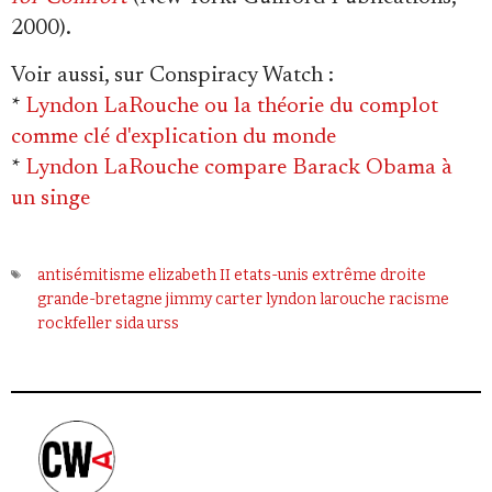
2000).
Voir aussi, sur Conspiracy Watch
:
*
Lyndon LaRouche ou la théorie du complot
comme clé d'explication du monde
*
Lyndon LaRouche compare Barack Obama à
un singe
antisémitisme
elizabeth II
etats-unis
extrême droite
grande-bretagne
jimmy carter
lyndon larouche
racisme
rockfeller
sida
urss