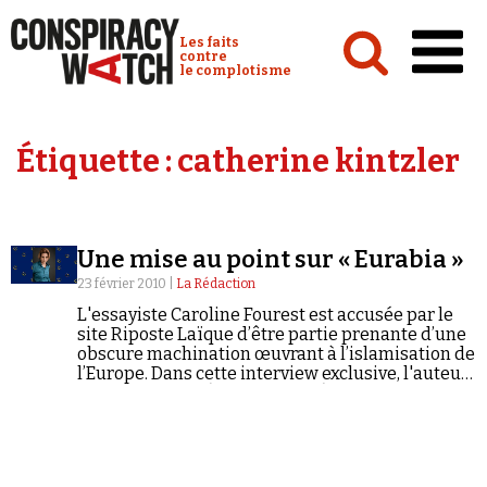
Cookies management panel
Conspiracy Watch :
Les faits
contre
le complotisme
Accueil
Étiquette :
catherine kintzler
Analyses
Conspipédia
Une mise au point sur « Eurabia »
Vidéos
23 février 2010 |
La Rédaction
Émissions
L'essayiste Caroline Fourest est accusée par le
site Riposte Laïque d’être partie prenante d’une
Revues de presse
obscure machination œuvrant à l’islamisation de
l’Europe. Dans cette interview exclusive, l'auteur
de "Frère Tariq" (Grasset, 2004) et de "La
tentation obscurantiste" (Grasset, 2005) revient
sur le thème du complot "eurabien" popularisé
par Bat Ye’Or.
Newsletter