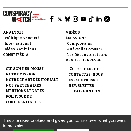
ANALYSES
VIDÉOS
Politique & société
ÉMISSIONS
Faire un don
International
Complorama
Idées & opinions
« Réveillez-vous ! »
CONSPIPÉDIA
Les Déconspirateurs
REVUES DE PRESSE
QUI SOMMES-NOUS ?
RECHERCHE
NOTRE MISSION
CONTACTEZ-NOUS
NOTRE CHARTE ÉDITORIALE
ESPACE PRESSE
NOS PARTENAIRES
NEWSLETTER
Demander à Vera
MENTIONS LÉGALES
FAIRE UN DON
POLITIQUE DE
CONFIDENTIALITÉ
© 2007-
2026
Conspiracy Watch
| Une réalisation de
This site uses cookies and gives you control over what you want
X
l'Observatoire du conspirationnisme (association loi de 1901) avec
to activate
le soutien de la Fondation pour la Mémoire de la Shoah.