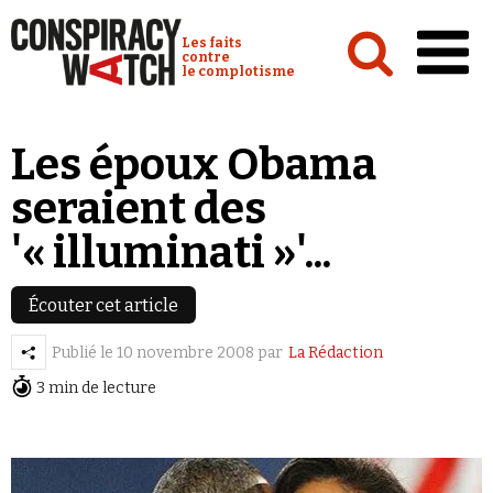
Cookies management panel
Conspiracy Watch :
Les faits
contre
le complotisme
Accueil
Les époux Obama
Analyses
seraient des
Conspipédia
'« illuminati »'...
Vidéos
Émissions
Écouter cet article
Revues de presse
Publié le
10 novembre 2008
par
La Rédaction
3 min de lecture
Newsletter
Faire un don
Demander à Vera