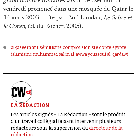
grand nombre d'affaires »
(source : sermon du
vendredi prononcé dans une mosquée du Qatar le
14 mars 2003 – cité par Paul Landau,
Le Sabre et
le Coran
, éd. du Rocher, 2005).
al-jazeera
antisémitisme
complot sioniste
copte
egypte
islamisme
muhammad salim al-awwa
youssouf al-qardawi
LA RÉDACTION
Les articles signés « La Rédaction » sont le produit
d’un travail collégial faisant intervenir plusieurs
rédacteurs sous la supervision du
directeur de la
rédaction
.