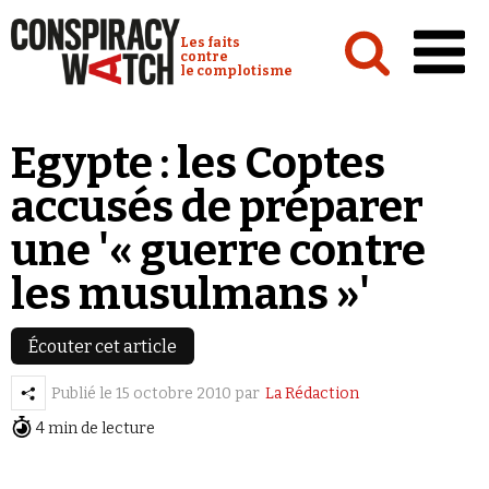
Cookies management panel
Conspiracy Watch :
Les faits
contre
le complotisme
Accueil
Egypte : les Coptes
Analyses
accusés de préparer
Conspipédia
une '« guerre contre
Vidéos
les musulmans »'
Émissions
Revues de presse
Écouter cet article
Publié le
15 octobre 2010
par
La Rédaction
Newsletter
4 min de lecture
Faire un don
Demander à Vera