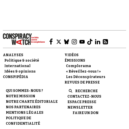
téléspectateurs d’Al-Jazeera, lors…
Faire un don
ANALYSES
VIDÉOS
Politique & société
ÉMISSIONS
International
Complorama
Idées & opinions
« Réveillez-vous ! »
CONSPIPÉDIA
Les Déconspirateurs
REVUES DE PRESSE
Demander à Vera
QUI SOMMES-NOUS ?
RECHERCHE
NOTRE MISSION
CONTACTEZ-NOUS
NOTRE CHARTE ÉDITORIALE
ESPACE PRESSE
NOS PARTENAIRES
NEWSLETTER
MENTIONS LÉGALES
FAIRE UN DON
POLITIQUE DE
CONFIDENTIALITÉ