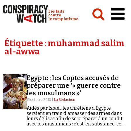
Cookies management panel
Conspiracy Watch :
Les faits
contre
le complotisme
Accueil
Étiquette :
muhammad salim
Analyses
al-awwa
Conspipédia
Vidéos
Egypte : les Coptes accusés de
Émissions
préparer une '« guerre contre
les musulmans »'
Revues de presse
15 octobre 2010 |
La Rédaction
Aidés par Israël, les chrétiens d’Egypte
seraient en train d'amasser des armes dans
leurs églises afin de se préparer à un conflit
avec les musulmans : c’est, en substance, ce
Newsletter
qu’ont pu entendre le mois dernier les