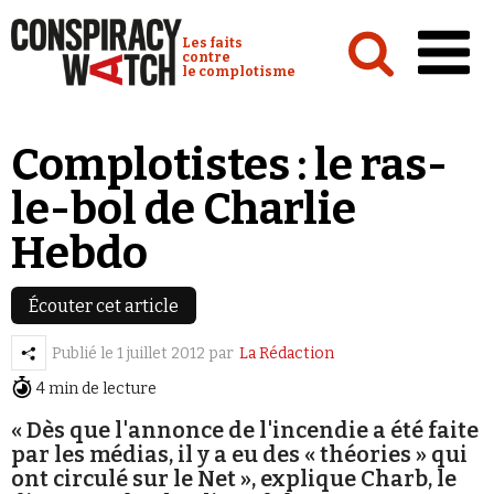
Cookies management panel
Conspiracy Watch :
Les faits
contre
le complotisme
Accueil
Complotistes : le ras-
Analyses
le-bol de Charlie
Conspipédia
Hebdo
Vidéos
Émissions
Écouter cet article
Revues de presse
Publié le
1 juillet 2012
par
La Rédaction
4 min de lecture
Newsletter
« Dès que l'annonce de l'incendie a été faite
Faire un don
par les médias, il y a eu des « théories » qui
ont circulé sur le Net », explique Charb, le
Demander à Vera