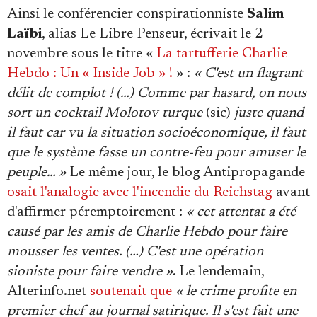
Ainsi le conférencier conspirationniste
Salim
Laïbi
, alias Le Libre Penseur, écrivait le 2
novembre sous le titre «
La tartufferie Charlie
Hebdo : Un « Inside Job » !
» :
« C'est un flagrant
délit de complot ! (…) Comme par hasard, on nous
sort un cocktail Molotov turque
(sic)
juste quand
il faut car vu la situation socioéconomique, il faut
que le système fasse un contre-feu pour amuser le
peuple… »
Le même jour, le blog Antipropagande
osait l'analogie avec l'incendie du Reichstag
avant
d'affirmer péremptoirement :
« cet attentat a été
causé par les amis de Charlie Hebdo pour faire
mousser les ventes. (…) C'est une opération
sioniste pour faire vendre »
. Le lendemain,
Alterinfo.net
soutenait que
« le crime profite en
premier chef au journal satirique. Il s'est fait une