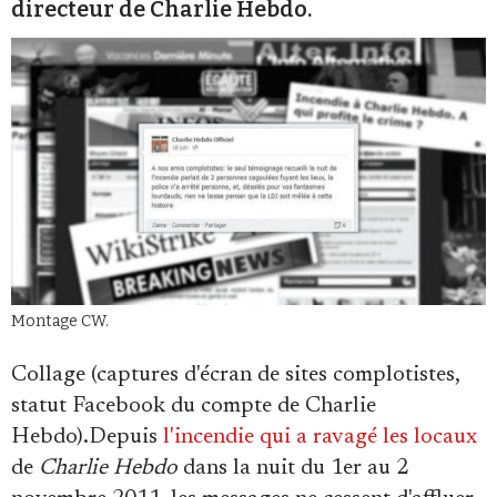
directeur de Charlie Hebdo.
Se connecter
Montage CW.
Collage (captures d'écran de sites complotistes,
statut Facebook du compte de Charlie
Hebdo).Depuis
l'incendie qui a ravagé les locaux
de
Charlie Hebdo
dans la nuit du 1er au 2