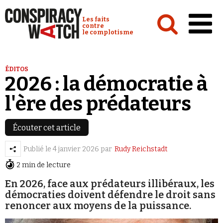
Cookies management panel
Conspiracy Watch :
Les faits
contre
le complotisme
Accueil
ÉDITOS
2026 : la démocratie à
Analyses
l'ère des prédateurs
Conspipédia
Vidéos
Écouter cet article
Émissions
Publié le
4 janvier 2026
par
Rudy Reichstadt
Revues de presse
2 min de lecture
En 2026, face aux prédateurs illibéraux, les
démocraties doivent défendre le droit sans
renoncer aux moyens de la puissance.
Newsletter