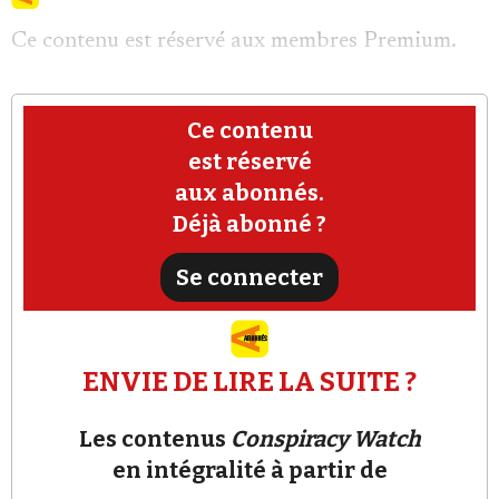
Ce contenu est réservé aux membres Premium.
Ce contenu
est réservé
Faire un don
aux abonnés.
Déjà abonné ?
Se connecter
Demander à Vera
ENVIE DE LIRE LA SUITE ?
Les contenus
Conspiracy Watch
en intégralité à partir de