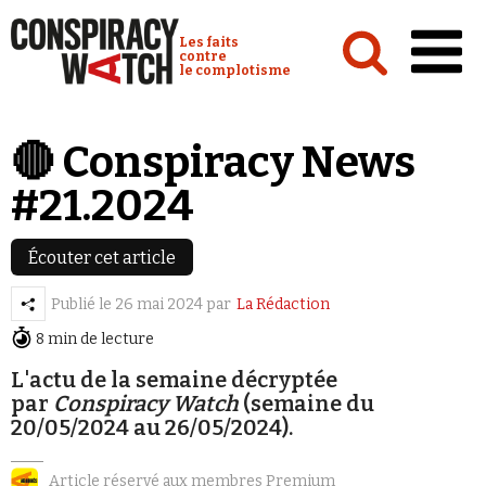
Cookies management panel
Conspiracy Watch :
Les faits
contre
le complotisme
Accueil
🔴 Conspiracy News
Analyses
#21.2024
Conspipédia
Vidéos
Écouter cet article
Émissions
Publié le
26 mai 2024
par
La Rédaction
8 min de lecture
Revues de presse
L'actu de la semaine décryptée
par
Conspiracy Watch
(semaine du
20/05/2024 au 26/05/2024).
Newsletter
Article réservé aux membres Premium