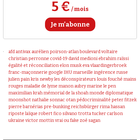
Se connecter
5 €
/ mois
Je m’abonne
afd
antivax
aurélien poirson-atlan
boulevard voltaire
christian perronne
covid-19
david medioni
ebrahim raïssi
égalité et réconciliation
elon musk
eva vlaardingerbroek
franc-maçonnerie
google
IHU marseille
ingérence russe
julien pain
kris newby
les déconspirateurs
louis fouché
mains
rouges
maladie de lyme
manon aubry
marine le pen
maximilian krah
mémorial de la shoah
monde diplomatique
moonshot
nathalie sonnac
otan
pédocriminalité
peter fitzek
pierre barnérias
pre-bunking
reichsbürger
rima hassan
riposte laïque
robert fico
silvano trotta
tucker carlson
ukraine
victor mottin
vrai ou fake
zoé sagan