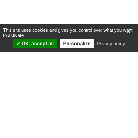
This site uses cookies and gives you control over what you want
X
to activate
OK, accept all
Personalize
Privacy policy
ANALYSES
VIDÉOS
Politique & société
ÉMISSIONS
International
Complorama
Idées & opinions
« Réveillez-vous ! »
CONSPIPÉDIA
Les Déconspirateurs
REVUES DE PRESSE
QUI SOMMES-NOUS ?
RECHERCHE
NOTRE MISSION
CONTACTEZ-NOUS
NOTRE CHARTE ÉDITORIALE
ESPACE PRESSE
NOS PARTENAIRES
NEWSLETTER
MENTIONS LÉGALES
FAIRE UN DON
POLITIQUE DE
CONFIDENTIALITÉ