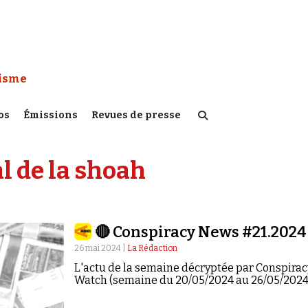
 Watch :
tisme
os
Émissions
Revues de presse
 de la shoah
🔴 Conspiracy News #21.2024
26 mai 2024 |
La Rédaction
L'actu de la semaine décryptée par Conspirac
Watch (semaine du 20/05/2024 au 26/05/2024