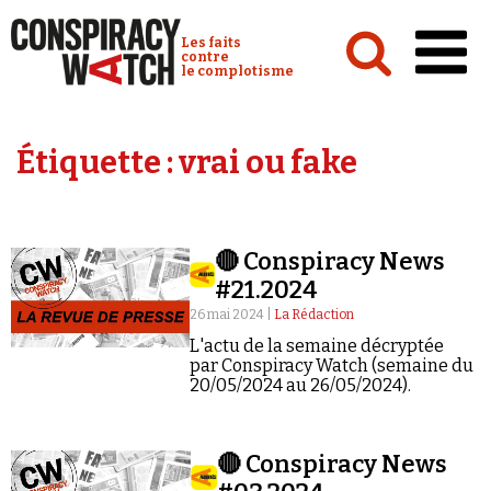
Cookies management panel
Conspiracy Watch :
Les faits
contre
le complotisme
Accueil
Étiquette :
vrai ou fake
Analyses
Conspipédia
🔴 Conspiracy News
Vidéos
#21.2024
Émissions
26 mai 2024 |
La Rédaction
L'actu de la semaine décryptée
Revues de presse
par Conspiracy Watch (semaine du
20/05/2024 au 26/05/2024).
🔴 Conspiracy News
Newsletter