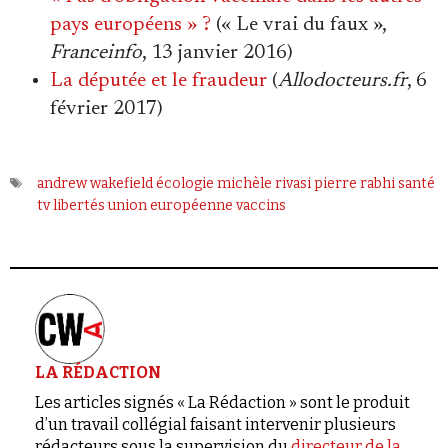
pays européens » ?
(« Le vrai du faux »,
Franceinfo
, 13 janvier 2016)
La députée et le fraudeur
(
Allodocteurs.fr
, 6
février 2017)
andrew wakefield
écologie
michèle rivasi
pierre rabhi
santé
tv libertés
union européenne
vaccins
LA RÉDACTION
Les articles signés « La Rédaction » sont le produit
d’un travail collégial faisant intervenir plusieurs
rédacteurs sous la supervision du
directeur de la