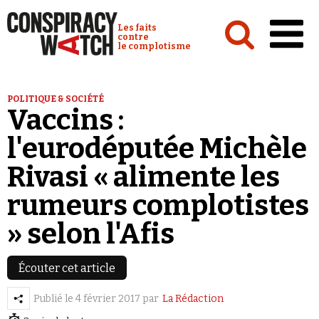
Cookies management panel
Conspiracy Watch :
Les faits
contre
le complotisme
Accueil
POLITIQUE & SOCIÉTÉ
Vaccins :
Analyses
l'eurodéputée Michèle
Conspipédia
Rivasi « alimente les
Vidéos
rumeurs complotistes
Émissions
» selon l'Afis
Revues de presse
Newsletter
Écouter cet article
Faire un don
Publié le
4 février 2017
par
La Rédaction
Demander à Vera