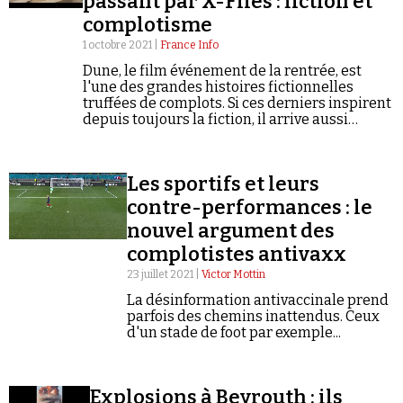
passant par X-Files : fiction et
complotisme
1 octobre 2021 |
France Info
Dune, le film événement de la rentrée, est
l'une des grandes histoires fictionnelles
truffées de complots. Si ces derniers inspirent
depuis toujours la fiction, il arrive aussi
Faire un don
comme avec Matrix que la fiction inspire le
complotisme contemporain.
Les sportifs et leurs
contre-performances : le
nouvel argument des
complotistes antivaxx
Demander à Vera
23 juillet 2021 |
Victor Mottin
La désinformation antivaccinale prend
parfois des chemins inattendus. Ceux
d'un stade de foot par exemple...
Explosions à Beyrouth : ils