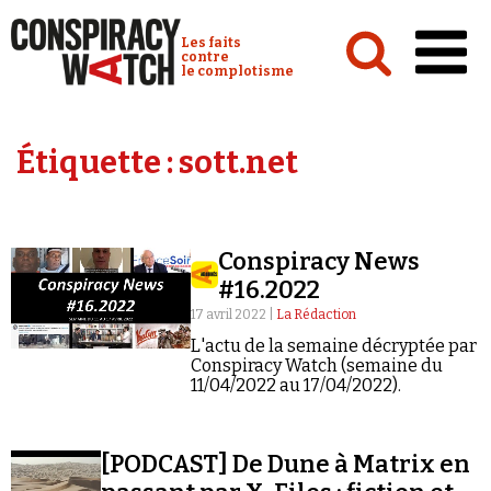
Cookies management panel
Conspiracy Watch :
Les faits
contre
le complotisme
Accueil
Étiquette :
sott.net
Analyses
Conspipédia
Conspiracy News
Vidéos
#16.2022
Émissions
17 avril 2022 |
La Rédaction
L'actu de la semaine décryptée par
Revues de presse
Conspiracy Watch (semaine du
11/04/2022 au 17/04/2022).
[PODCAST] De Dune à Matrix en
Newsletter