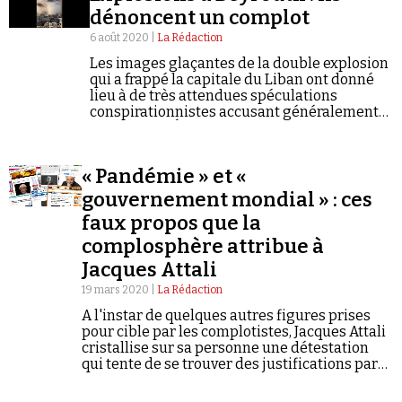
Se connecter
dénoncent un complot
6 août 2020 |
La Rédaction
Les images glaçantes de la double explosion
qui a frappé la capitale du Liban ont donné
lieu à de très attendues spéculations
conspirationnistes accusant généralement
Israël ou les États-Unis d'être derrière le
drame.
« Pandémie » et «
gouvernement mondial » : ces
faux propos que la
complosphère attribue à
Jacques Attali
19 mars 2020 |
La Rédaction
A l'instar de quelques autres figures prises
pour cible par les complotistes, Jacques Attali
cristallise sur sa personne une détestation
qui tente de se trouver des justifications par
la mise en exergue de citations inventées ou
fortement dénaturées.