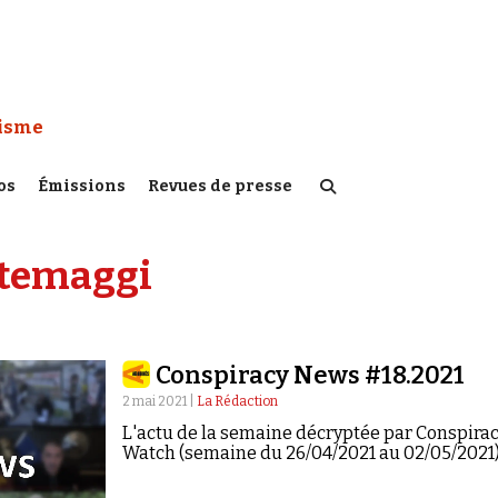
 Watch :
tisme
os
Émissions
Revues de presse
ntemaggi
Conspiracy News #18.2021
2 mai 2021 |
La Rédaction
L'actu de la semaine décryptée par Conspira
Watch (semaine du 26/04/2021 au 02/05/2021)