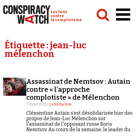
Cookies management panel
Conspiracy Watch :
Les faits
contre
le complotisme
Accueil
Étiquette :
jean-luc
Analyses
mélenchon
Conspipédia
Vidéos
Assassinat de Nemtsov : Autain
Émissions
contre « l'approche
complotiste » de Mélenchon
Revues de presse
7 mars 2015 |
La Rédaction
Clémentine Autain s’est désolidarisée hier des
propos de Jean-Luc Mélenchon sur
l'assassinat de l'opposant russe Boris
Nemtsov. Au cours de la semaine, le leader du
Newsletter
Parti de Gauche avait qualifié Nemtsov, ancien