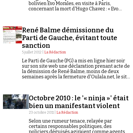
bolivien Evo Morales, en visite à Paris,
concernant la mort d'Hugo Chavez : « Evo
Moralès dit qu’il croit à l’empoisonnement
d’Hugo Chavez. Il…
René Balme démissionne du
Parti de Gauche, évitant toute
sanction
5 juillet 2012 |
La Rédaction
Le Parti de Gauche (PG) a mis en ligne hier soir
sur son site web une déclaration prenant acte de
la démission de René Balme, moins de deux
semaines après la fermeture d'Oulala.net, le site
conspirationniste qu'il avait créé et animait. Le
PG condamne également « les théories
"complotistes" d’individus comme Thierry
Octobre 2010 : le '« ninja »' était
Meyssan ».
bien un manifestant violent
23 octobre 2011 |
La Rédaction
Selon une rumeur tenace, relayée par
certains responsables politiques, des
policiers déguisés agiraient comme agents