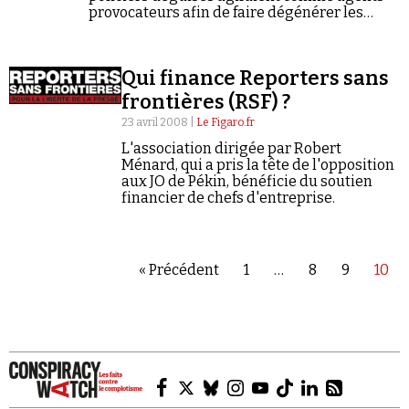
provocateurs afin de faire dégénérer les
manifestations. Aucun élément factuel ne
vient pourtant l'étayer.
Qui finance Reporters sans
frontières (RSF) ?
23 avril 2008 |
Le Figaro.fr
L'association dirigée par Robert
Ménard, qui a pris la tête de l'opposition
aux JO de Pékin, bénéficie du soutien
financier de chefs d'entreprise.
« Précédent
1
…
8
9
10