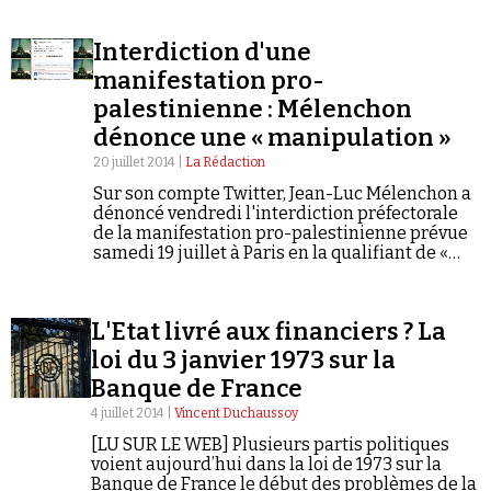
vice-Premier ministre de Boris Eltsine, de «
voyou…
Interdiction d'une
manifestation pro-
palestinienne : Mélenchon
dénonce une « manipulation »
Faire un don
20 juillet 2014 |
La Rédaction
Sur son compte Twitter, Jean-Luc Mélenchon a
dénoncé vendredi l'interdiction préfectorale
de la manifestation pro-palestinienne prévue
samedi 19 juillet à Paris en la qualifiant de «
manipulation ». Selon le président du Parti de
Gauche, François Hollande et Manuel Valls…
Demander à Vera
L'Etat livré aux financiers ? La
loi du 3 janvier 1973 sur la
Banque de France
4 juillet 2014 |
Vincent Duchaussoy
[LU SUR LE WEB] Plusieurs partis politiques
voient aujourd’hui dans la loi de 1973 sur la
Banque de France le début des problèmes de la