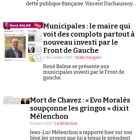
Se connecter
dette publique française. Vincent Duchaussoy
replace cette loi dans son contexte historique
et montre combien cette interprétation est
erronée.
Municipales : le maire qui
voit des complots partout à
nouveau investi par le
Front de Gauche
3 décembre 2013 |
Robin DAngelo
René Balme se présente aux
municipales investi par le Front de
gauche.
Mort de Chavez : « Evo Moralès
soupçonne les gringos » dixit
Mélenchon
16 mars 2013 |
La Rédaction
Jean-Luc Mélenchon a rapporté hier sur son
blog les propos que lui a tenus le président