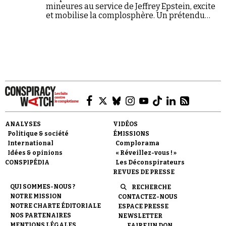
mineures au service de Jeffrey Epstein, excite
et mobilise la complosphère. Un prétendu
combat pour la vérité et la justice qui cache
mal un agenda très politique.
ANALYSES
VIDÉOS
Politique & société
ÉMISSIONS
International
Complorama
Idées & opinions
« Réveillez-vous ! »
CONSPIPÉDIA
Les Déconspirateurs
REVUES DE PRESSE
QUI SOMMES-NOUS ?
RECHERCHE
NOTRE MISSION
CONTACTEZ-NOUS
NOTRE CHARTE ÉDITORIALE
ESPACE PRESSE
NOS PARTENAIRES
NEWSLETTER
MENTIONS LÉGALES
FAIRE UN DON