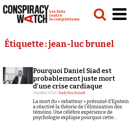
Cookies management panel
Conspiracy Watch :
Les faits
contre
le complotisme
Accueil
Étiquette :
jean-luc brunel
Analyses
Conspipédia
Pourquoi Daniel Siad est
Vidéos
probablement juste mort
Émissions
d'une crise cardiaque
26 juillet 2026 |
Rudy Reichstadt
Revues de presse
La mort du « rabatteur » présumé d'Epstein
a réactivé la théorie de l'élimination des
témoins. Une célèbre expérience de
psychologie explique pourquoi cette
histoire séduit nos cerveaux.
Newsletter