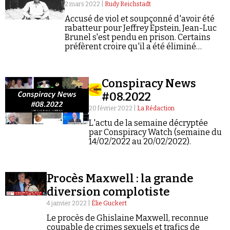
Se connecter
2 mars 2022 |
Rudy Reichstadt
Accusé de viol et soupçonné d'avoir été
rabatteur pour Jeffrey Epstein, Jean-Luc
Brunel s'est pendu en prison. Certains
préfèrent croire qu'il a été éliminé…
Conspiracy News
#08.2022
20 février 2022 |
La Rédaction
L'actu de la semaine décryptée
par Conspiracy Watch (semaine du
14/02/2022 au 20/02/2022).
Procès Maxwell : la grande
diversion complotiste
4 janvier 2022 |
Élie Guckert
Le procès de Ghislaine Maxwell, reconnue
coupable de crimes sexuels et trafics de