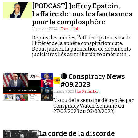
[PODCAST] Jeffrey Epstein,
l'affaire de tous les fantasmes
pour la complosphère
10 janvier 2024 |
France Info
Depuis des années, l'affaire Epstein suscite
l'intérêt de la sphère conspirationniste.
Faire un don
Début janvier, la publication de documents
judiciaires liés au milliardaire américain
relance les théories les plus folles.
🔴 Conspiracy News
#09.2023
Demander à Vera
5 mars 2023 |
La Rédaction
L'actu de la semaine décryptée par
Conspiracy Watch (semaine du
27/02/2023 au 05/03/2023).
La corde de la discorde