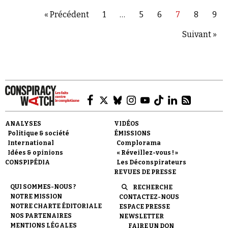
Complexe du loup-garou, éd. Pocket, 1998), Duclos
consacre la dernière partie de son texte à la
« Précédent
1
…
5
6
7
8
9
propagation, via Internet, des rumeurs les plus
infondées accusant l’OMS, Barack Obama, David
Suivant »
Rockfeller, George Soros ou les « Illuminati » – ces «
nouveaux monstres imaginaires de l’histoire
mondialisée » – d'être à l'origine d'un diabolique
projet de réduction de la population mondiale.
Autrement dit : un génocide.
ANALYSES
VIDÉOS
Politique & société
ÉMISSIONS
International
Complorama
Idées & opinions
« Réveillez-vous ! »
CONSPIPÉDIA
Les Déconspirateurs
REVUES DE PRESSE
QUI SOMMES-NOUS ?
RECHERCHE
NOTRE MISSION
CONTACTEZ-NOUS
NOTRE CHARTE ÉDITORIALE
ESPACE PRESSE
NOS PARTENAIRES
NEWSLETTER
MENTIONS LÉGALES
FAIRE UN DON