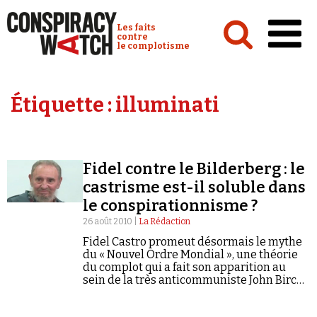
Cookies management panel
Conspiracy Watch :
Les faits
contre
le complotisme
Accueil
Étiquette :
illuminati
Analyses
Conspipédia
Fidel contre le Bilderberg : le
Vidéos
castrisme est-il soluble dans
Émissions
le conspirationnisme ?
26 août 2010 |
La Rédaction
Revues de presse
Fidel Castro promeut désormais le mythe
du « Nouvel Ordre Mondial », une théorie
du complot qui a fait son apparition au
sein de la très anticommuniste John Birch
Society…
Newsletter