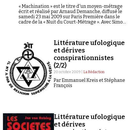
« Machination » est le titre d'un moyen-métrage
écrit et réalisé par Arnaud Demanche, diffusé le
samedi 23 mai 2009 sur Paris Première dans le
cadre de la « Nuit du Court-Métrage ». Avec Simon
Astier, Gilles Gaston-Dreyfus, Vincent Grass,
Marlène Saldana, les Gérard, Nathalie Radot, Mata
Gabin, Aurore Pourteyron, Alexandre Pesle,
Littérature ufologique
Bérengère Krief, Edouard Demanche, Etienne
Bareth et Divad Oukbi.
et dérives
conspirationnistes
(2/2)
20 octobre 2009 |
La Rédaction
Par Emmanuel Kreis et Stéphane
François
Littérature ufologique
et dérives