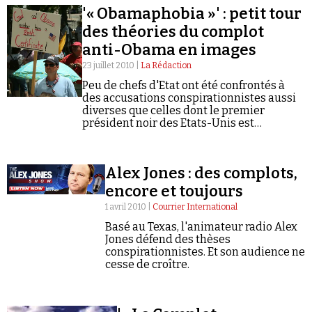
'« Obamaphobia »' : petit tour
des théories du complot
anti-Obama en images
23 juillet 2010 |
La Rédaction
Peu de chefs d'Etat ont été confrontés à
des accusations conspirationnistes aussi
Faire un don
diverses que celles dont le premier
président noir des Etats-Unis est
aujourd'hui la cible.
Alex Jones : des complots,
encore et toujours
Demander à Vera
1 avril 2010 |
Courrier International
Basé au Texas, l'animateur radio Alex
Jones défend des thèses
conspirationnistes. Et son audience ne
cesse de croître.