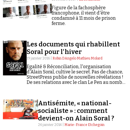
Figure de la fachosphère
francophone, il vient d'être
condamné à 11 mois de prison
ferme.
Faire un don
Les documents qui rhabillent
Soral pour l'hiver
19 janvier 2016 |
Robin DAngelo Mathieu Molard
Egalité & Réconciliation, l'organisation
d'Alain Soral, cultive le secret. Pas de chance,
StreetPress publie de nouvelles révélations !
De ses relations avec le clan Le Pen au nombre
Demander à Vera
précis de ses adhérents : bienvenue dans
l'arrière-boutique d'E&R.
Antisémite, « national-
socialiste » : comment
devient-on Alain Soral ?
26 janvier 2014 |
Marie-France Etchegoin