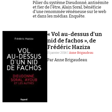
Se connecter
Pilier du système Dieudonné, antisémite
et fier de l'être, Alain Soral, bénéficie
d'une renommée vénéneuse sur le web
et dans les médias. Enquête.
« Vol au-dessus d'un
nid de fachos », de
Frédéric Haziza
15 janvier 2014 |
Anne Brigaudeau
Par Anne Brigaudeau