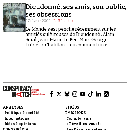
Dieudonné, ses amis, son public,
ses obsessions
27 février 2009 |
La Rédaction
Le Monde s’est penché récemment sur les
amitiés sulfureuses de Dieudonné : Alain
Soral, Jean-Marie Le Pen, Marc George,
Frédéric Chatillon … ou comment un «
humoriste jadis opposé au FN incarne
désormais la dernière provocation en date de
l'extrême…
ANALYSES
VIDÉOS
Politique & société
ÉMISSIONS
International
Complorama
Idées & opinions
« Réveillez-vous ! »
CONSPIPÉDIA
Les Déconspirateurs