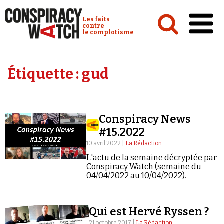
Cookies management panel
Conspiracy Watch :
Les faits
contre
le complotisme
Accueil
Étiquette :
gud
Analyses
Conspipédia
Conspiracy News
Vidéos
#15.2022
Émissions
10 avril 2022 |
La Rédaction
L'actu de la semaine décryptée par
Revues de presse
Conspiracy Watch (semaine du
04/04/2022 au 10/04/2022).
Qui est Hervé Ryssen ?
Newsletter
21 octobre 2017 |
La Rédaction