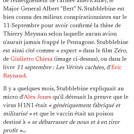
de renseignement de l'armée américaine), le
Major General Albert "Bert" N. Stubblebine est
bien connu des milieux conspirationnistes sur le
11-Septembre pour avoir confirmé la thèse de
Thierry Meyssan selon laquelle aucun avion
n'aurait jamais frappé le Pentagone. Stubblebine
est ainsi cité comme
« expert »
dans le film
Zéro
,
de
Giulietto Chiesa
(image ci-dessus), ou dans le
livre
11 septembre : Les Vérités cachées
, d'
Eric
Raynaud
.
Il y a quelques mois, Stubblebine expliquait au
micro d'
Alex Jones
qu'il détenait la preuve que le
virus H1N1 était
« génétiquement fabriqué et
militarisé »
et que le vaccin était un poison
destiné à
« se débarrasser de nous et à en tirer
profit »
…