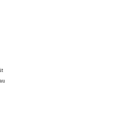
it
 au