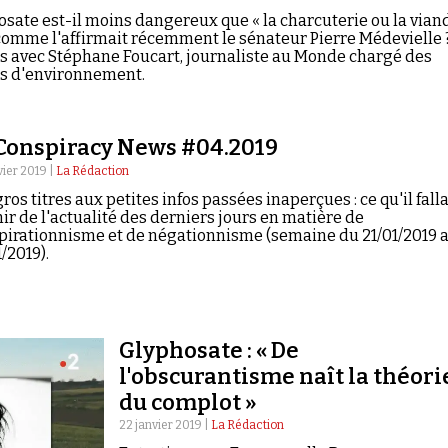
osate est-il moins dangereux que « la charcuterie ou la vian
comme l'affirmait récemment le sénateur Pierre Médevielle 
 avec Stéphane Foucart, journaliste au Monde chargé des
s d'environnement.
Conspiracy News #04.2019
vier 2019 |
La Rédaction
ros titres aux petites infos passées inaperçues : ce qu'il falla
ir de l'actualité des derniers jours en matière de
pirationnisme et de négationnisme (semaine du 21/01/2019 
/2019).
Glyphosate : « De
l'obscurantisme naît la théori
du complot »
22 janvier 2019 |
La Rédaction