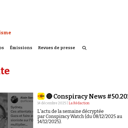
 Watch :
tisme
os
Émissions
Revues de presse
te
🔴 Conspiracy News #50.20
14 décembre 2025 |
La Rédaction
L'actu de la semaine décryptée
par Conspiracy Watch (du 08/12/2025 au
14/12/2025).