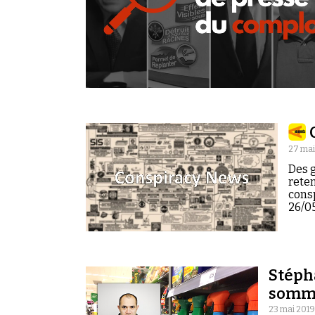
27 mai
Des g
reten
cons
26/05
Stépha
somme
23 mai 2019