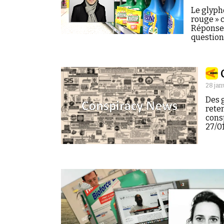
Le glyph
rouge » 
Réponses
question
28 jan
Des g
reten
cons
27/01