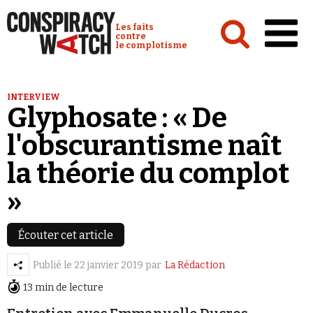
Cookies management panel
Conspiracy Watch :
Les faits
contre
le complotisme
Accueil
INTERVIEW
Glyphosate : « De
Analyses
l'obscurantisme naît
Conspipédia
la théorie du complot
Vidéos
»
Émissions
Revues de presse
Écouter cet article
Publié le
22 janvier 2019
par
La Rédaction
13 min de lecture
Newsletter