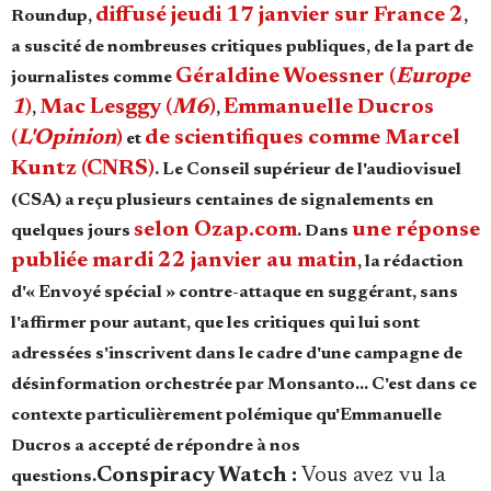
Se connecter
diffusé jeudi 17 janvier sur France 2
Roundup,
,
a suscité de nombreuses critiques publiques, de la part de
Géraldine Woessner (
Europe
journalistes comme
1
)
Mac Lesggy (
M6
)
Emmanuelle Ducros
,
,
(
L'Opinion
)
de scientifiques comme Marcel
et
Kuntz (CNRS)
. Le Conseil supérieur de l'audiovisuel
(CSA) a reçu plusieurs centaines de signalements en
selon Ozap.com
une réponse
quelques jours
.
Dans
publiée mardi 22 janvier au matin
, la rédaction
d'« Envoyé spécial » contre-attaque en suggérant, sans
l'affirmer pour autant, que les critiques qui lui sont
adressées s'inscrivent dans le cadre d'une campagne de
désinformation orchestrée par Monsanto…
C'est dans ce
contexte particulièrement polémique qu'Emmanuelle
Ducros a accepté de répondre à nos
Conspiracy Watch :
Vous avez vu la
questions.