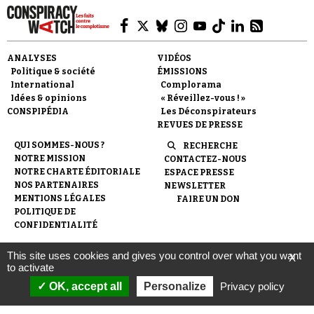
ANALYSES
VIDÉOS
Politique & société
ÉMISSIONS
International
Complorama
Idées & opinions
« Réveillez-vous ! »
CONSPIPÉDIA
Les Déconspirateurs
REVUES DE PRESSE
QUI SOMMES-NOUS ?
RECHERCHE
NOTRE MISSION
CONTACTEZ-NOUS
NOTRE CHARTE ÉDITORIALE
ESPACE PRESSE
NOS PARTENAIRES
NEWSLETTER
MENTIONS LÉGALES
FAIRE UN DON
POLITIQUE DE
CONFIDENTIALITÉ
This site uses cookies and gives you control over what you want
X
© 2007-
2026
Conspiracy Watch
| Une réalisation de
to activate
l'Observatoire du conspirationnisme (association loi de 1901) avec
le soutien de la Fondation pour la Mémoire de la Shoah.
OK, accept all
Personalize
Privacy policy