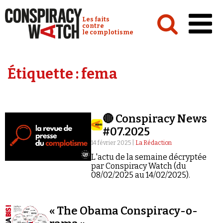
Cookies management panel
Conspiracy Watch :
Les faits
contre
le complotisme
Accueil
Étiquette :
fema
Analyses
Conspipédia
🔴 Conspiracy News
Vidéos
#07.2025
Émissions
14 février 2025 |
La Rédaction
L'actu de la semaine décryptée
Revues de presse
par Conspiracy Watch (du
08/02/2025 au 14/02/2025).
« The Obama Conspiracy-o-
Newsletter