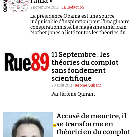
rama »
2 novembre 2012 |
La Rédaction
La présidence Obama est une source
inépuisable d'inspiration pour l'imaginaire
conspirationniste. Le magazine américain
Mother Jones a listé toutes les théories du
complot anti-Obama sous la forme d'une
infographie.
Faire un don
11 Septembre : les
théories du complot
sans fondement
scientifique
29 août 2011 |
Jerome Quirant
Demander à Vera
Par Jérôme Quirant
Accusé de meurtre, il
se transforme en
théoricien du complot