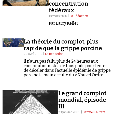
concentration
fédéraux
18 mars 2010 |
La Rédaction
Par Larry Keller
La théorie du complot, plus
rapide que la grippe porcine
29 avril 2009 |
La Rédaction
Il n’aura pas fallu plus de 24 heures aux
conspirationnistes de tous poils pour tenter
de déceler dans l’actuelle épidémie de grippe
porcine la main occulte du « Nouvel Ordre
Mondial ». Le communiqué de l’Organisation
mondiale de la Santé…
Le grand complot
mondial, épisode
III
23 janvier 2009 |
Samuel Laurent