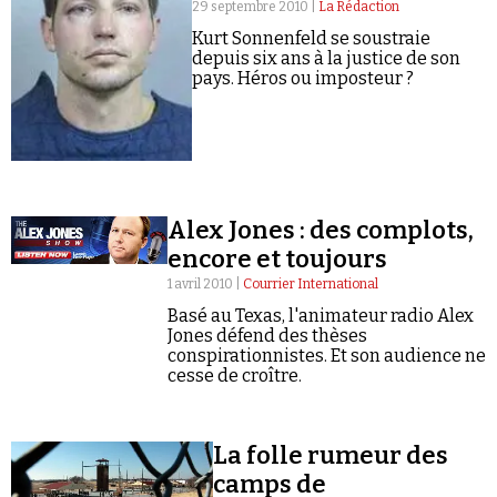
Se connecter
29 septembre 2010 |
La Rédaction
Kurt Sonnenfeld se soustraie
depuis six ans à la justice de son
pays. Héros ou imposteur ?
Alex Jones : des complots,
encore et toujours
1 avril 2010 |
Courrier International
Basé au Texas, l'animateur radio Alex
Jones défend des thèses
conspirationnistes. Et son audience ne
cesse de croître.
La folle rumeur des
camps de