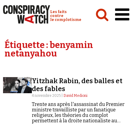
Cookies management panel
Conspiracy Watch :
Les faits
contre
le complotisme
Accueil
Étiquette :
benyamin
Analyses
netanyahou
Conspipédia
Vidéos
Yitzhak Rabin, des balles et
Émissions
des fables
Revues de presse
4 novembre 2025 |
David Medioni
Trente ans après l'assassinat du Premier
ministre travailliste par un fanatique
religieux, les théories du complot
permettent à la droite nationaliste au
pouvoir de s'exonérer de sa responsabilité
morale.
Newsletter