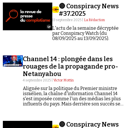
🔴 Conspiracy News
#37.2025
13 septembre 2025 |
La Rédaction
L'actu de la semaine décryptée
par Conspiracy Watch (du
08/09/2025 au 13/09/2025).
Faire un don
Channel 14 : plongée dans les
rouages de la propagande pro-
Netanyahou
4 septembre 2025 |
Victor Mottin
Demander à Vera
Alignée sur la politique du Premier ministre
israélien, la chaîne d'information Channel 14
s'est imposée comme l'un des médias les plus
influents du pays. Mais derrière son succès se
cache une machine à propagande au service de
Netanyahou, entre fake news, discours haineux
et complotisme.*
🔴 Conspiracy News