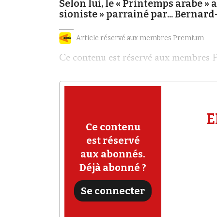
Selon lui, le « Printemps arabe » 
sioniste » parrainé par... Bernard
Article réservé aux membres Premium
Ce contenu est réservé aux membres 
E
Ce contenu
est réservé
aux abonnés.
Déjà abonné ?
Se connecter