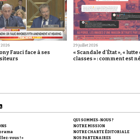
et 2026
29 juillet 2026
ny Fauci face à ses
« Scandale d'État », « lutte
siteurs
classes » : comment est né
rumeur du Porge
QUI SOMMES-NOUS ?
ONS
NOTRE MISSION
orama
NOTRE CHARTE ÉDITORIALE
llez-vous ! »
NOS PARTENAIRES