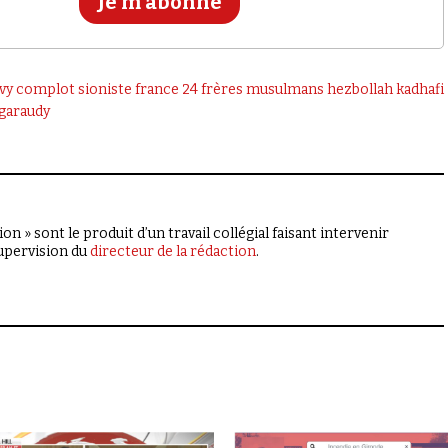
Je m’abonne
vy
complot sioniste
france 24
frères musulmans
hezbollah
kadhafi
garaudy
on » sont le produit d’un travail collégial faisant intervenir
supervision du
directeur de la rédaction
.