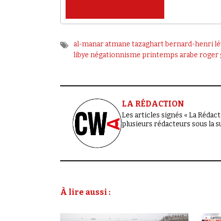
al-manar
atmane tazaghart
bernard-henri lé
libye
négationnisme
printemps arabe
roger 
LA RÉDACTION
Les articles signés « La Rédacti
plusieurs rédacteurs sous la 
À lire aussi :