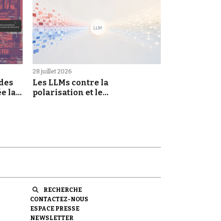
28 juillet 2026
 des
Les LLMs contre la
e la
polarisation et le
morcellement des croyances :
une promesse à prendre au
sérieux
RECHERCHE
CONTACTEZ-NOUS
ESPACE PRESSE
NEWSLETTER