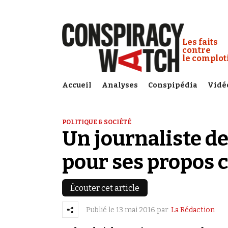
Cookies management panel
Conspiracy
Les faits
contre
le complo
Accueil
Analyses
Conspipédia
Vidé
POLITIQUE & SOCIÉTÉ
Un journaliste d
pour ses propos 
Écouter cet article
Publié le
13 mai 2016
par
La Rédaction