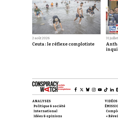
2 août 2026
31 juill
Ceuta : le réflexe complotiste
Antho
inqui
ANALYSES
VIDÉOS
Politique & société
ÉMISSI
International
Compl
Idées & opinions
« Révei