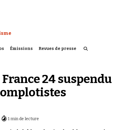
 Watch :
tisme
os
Émissions
Revues de presse
e France 24 suspendu
complotistes
1 min de lecture