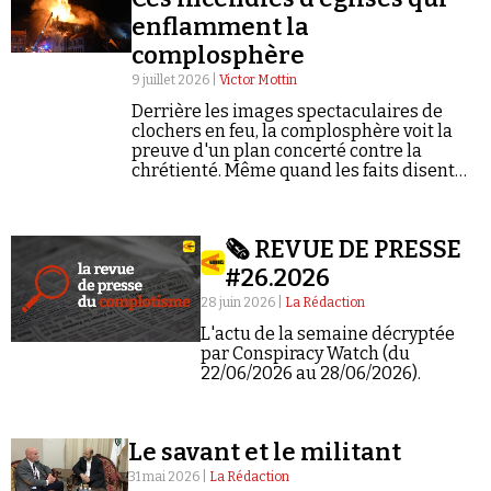
enflamment la
complosphère
9 juillet 2026 |
Victor Mottin
Derrière les images spectaculaires de
clochers en feu, la complosphère voit la
preuve d'un plan concerté contre la
chrétienté. Même quand les faits disent
autre chose.
🗞️ REVUE DE PRESSE
#26.2026
28 juin 2026 |
La Rédaction
L'actu de la semaine décryptée
par Conspiracy Watch (du
22/06/2026 au 28/06/2026).
Le savant et le militant
31 mai 2026 |
La Rédaction