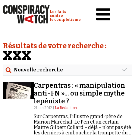
Cookies management panel
Conspiracy Watch :
Les faits
contre
le complotisme
Accueil
Résultats de votre recherche :
Analyses
XXX
Conspipédia
Nouvelle recherche
Vidéos
Rechercher
Émissions
Carpentras : « manipulation
Date
anti-FN »... ou simple mythe
Revues de presse
lepéniste ?
Rechercher dans tous les contenus
21 juin 2012 |
La Rédaction
Newsletter
Sur Carpentras, l'illustre grand-père de
Cibler votre recherche
Faire un don
Marion Maréchal-Le Pen et un certain
Maître Gilbert Collard – déjà – n'ont pas été
Demander à Vera
les derniers à emboucher la trompette du
Rechercher