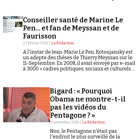
conspirationnisme...
Se connecter
Conseiller santé de Marine Le
Pen... et fan de Meyssan et de
Faurisson
27 février 2012 |
La Rédaction
A l'instar de Jean-Marie Le Pen, Kotoujansky est
un adepte des thèses de Thierry Meyssan sur le
11-Septembre. En 2008, il avait envoyé par e-mail
à 3000 « cadres politiques, sociaux et culturels
de la France » une longue lettre ouverte
développant la thèse d'un « complot intérieur »
et renvoyant au site conspirationniste
Bigard : « Pourquoi
ReOpen911.
Obama ne montre-t-il
pas les vidéos du
Pentagone ? »
11 novembre 2010 |
La Rédaction
Non, le Pentagone n'était pas
l'endroit le plus surveillé de la