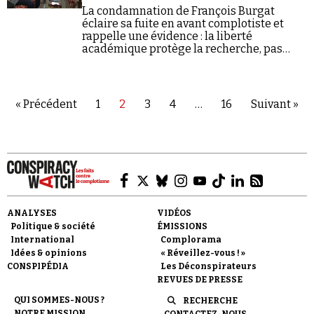
La condamnation de François Burgat
éclaire sa fuite en avant complotiste et
rappelle une évidence : la liberté
académique protège la recherche, pas
l'apologie du terrorisme.
« Précédent
1
2
3
4
…
16
Suivant »
ANALYSES
VIDÉOS
Politique & société
ÉMISSIONS
International
Complorama
Idées & opinions
« Réveillez-vous ! »
CONSPIPÉDIA
Les Déconspirateurs
REVUES DE PRESSE
QUI SOMMES-NOUS ?
RECHERCHE
NOTRE MISSION