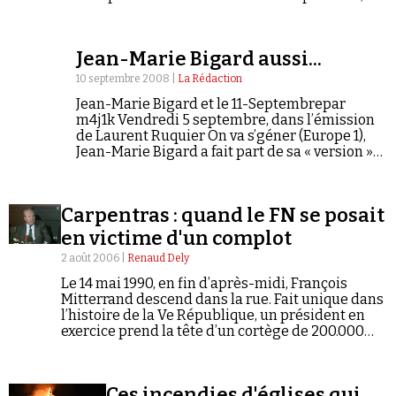
été invité par l'animateur Nicolas Demorand a
réagir aux élucubrations de Bigard. «…
Jean-Marie Bigard aussi...
10 septembre 2008 |
La Rédaction
Jean-Marie Bigard et le 11-Septembrepar
m4j1k Vendredi 5 septembre, dans l’émission
de Laurent Ruquier On va s’géner (Europe 1),
Jean-Marie Bigard a fait part de sa « version »
sur les événements du 11-Septembre. Version
directement inspirée du « documenteur…
Carpentras : quand le FN se posait
en victime d'un complot
2 août 2006 |
Renaud Dely
Le 14 mai 1990, en fin d’après-midi, François
Mitterrand descend dans la rue. Fait unique dans
l’histoire de la Ve République, un président en
exercice prend la tête d’un cortège de 200.000
personnes qui manifestent « contre la haine,
l’intolérance et l’exclusion ». Du RPR au PCF, toute
la classe politique défile à ses côtés. Seul Jean-
Ces incendies d'églises qui
Marie Le Pen manque à l’appel.