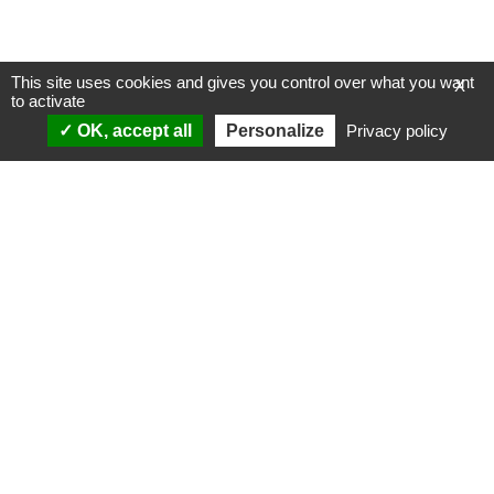
This site uses cookies and gives you control over what you want
X
to activate
OK, accept all
Personalize
Privacy policy
ANALYSES
VIDÉOS
Politique & société
ÉMISSIONS
International
Complorama
Idées & opinions
« Réveillez-vous ! »
CONSPIPÉDIA
Les Déconspirateurs
REVUES DE PRESSE
QUI SOMMES-NOUS ?
RECHERCHE
NOTRE MISSION
CONTACTEZ-NOUS
NOTRE CHARTE ÉDITORIALE
ESPACE PRESSE
NOS PARTENAIRES
NEWSLETTER
MENTIONS LÉGALES
FAIRE UN DON
POLITIQUE DE
CONFIDENTIALITÉ