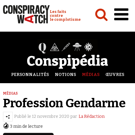
Cookies management panel
Conspiracy Watch :
Les faits
contre
le complotisme
Accueil
Analyses
Conspipédia
Conspipédia
Vidéos
PERSONNALITÉS
NOTIONS
MÉDIAS
ŒUVRES
Émissions
MÉDIAS
Revues de presse
Profession Gendarme
Publié le
12 novembre 2020
par
La Rédaction
3 min de lecture
Newsletter