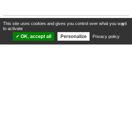
This site uses cookies and gives you control over what you want
X
to activate
OK, accept all
Personalize
Privacy policy
ANALYSES
VIDÉOS
Politique & société
ÉMISSIONS
International
Complorama
Idées & opinions
« Réveillez-vous ! »
CONSPIPÉDIA
Les Déconspirateurs
REVUES DE PRESSE
QUI SOMMES-NOUS ?
RECHERCHE
NOTRE MISSION
CONTACTEZ-NOUS
NOTRE CHARTE ÉDITORIALE
ESPACE PRESSE
NOS PARTENAIRES
NEWSLETTER
MENTIONS LÉGALES
FAIRE UN DON
POLITIQUE DE
CONFIDENTIALITÉ
© 2007-
2026
Conspiracy Watch
| Une réalisation de
l'Observatoire du conspirationnisme (association loi de 1901) avec