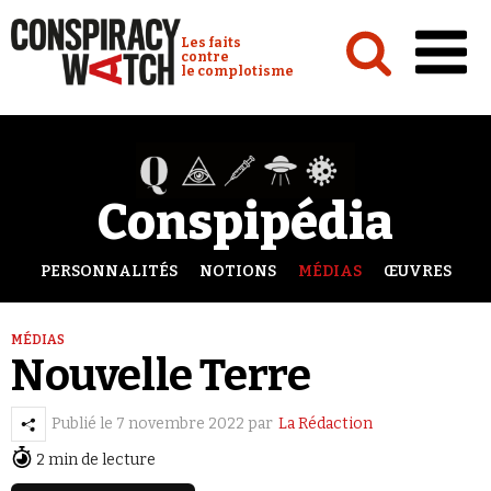
Cookies management panel
Conspiracy Watch :
Les faits
contre
le complotisme
Accueil
Analyses
Conspipédia
Conspipédia
Vidéos
PERSONNALITÉS
NOTIONS
MÉDIAS
ŒUVRES
Émissions
MÉDIAS
Revues de presse
Nouvelle Terre
Publié le
7 novembre 2022
par
La Rédaction
2 min de lecture
Newsletter