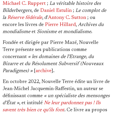
Se connecter
Michael C. Ruppert
;
La véritable histoire des
Bilderbergers
, de
Daniel Estulin
;
Le complot de
la
Réserve fédérale
, d'
Antony C. Sutton
; ou
encore les livres de
Pierre Hillard
,
Archives du
mondialisme
et
Sionisme et mondialisme
.
Fondée et dirigée par Pierre Mazé, Nouvelle
Terre présente ses publications comme
concernant
«
les domaines de l'Etrange, du
Bizarre et du Résolument Subversif (Nouveaux
Paradigmes) »
[
archive
].
En octobre 2022, Nouvelle Terre édite un livre de
Jean-Michel Jacquemin-Raffestin, un auteur se
définissant comme
« un spécialiste des mensonges
d'État »
, et intitulé
Ne leur pardonnez pas ! Ils
savent très bien ce qu'ils font
. Ce livre au propos