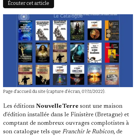
Écouter cet article
Faire un don
Demander à Vera
Page d'accueil du site (capture d'écran, 07/11/2022).
Les éditions
Nouvelle Terre
sont une maison
d'édition installée dans le Finistère (Bretagne) et
comptant de nombreux ouvrages complotistes à
son catalogue tels que
Franchir le Rubicon
, de