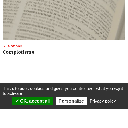
Notions
Complotisme
This site uses cookies and gives you control over what you want
X
to activate
OK, accept all
Personalize
Privacy policy
ANALYSES
VIDÉOS
Politique & société
ÉMISSIONS
International
Complorama
Idées & opinions
« Réveillez-vous ! »