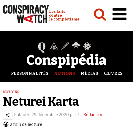
Cookies management panel
Conspiracy Watch :
Les faits
contre
le complotisme
Accueil
Analyses
Conspipédia
Conspipédia
Vidéos
PERSONNALITÉS
NOTIONS
MÉDIAS
ŒUVRES
Émissions
NOTIONS
Revues de presse
Neturei Karta
Publié le
29 décembre 2020
par
La Rédaction
2 min de lecture
Newsletter