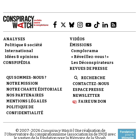
ANALYSES
VIDÉOS
Politique & société
ÉMISSIONS
International
Complorama
Idées & opinions
« Réveillez-vous ! »
CONSPIPÉDIA
Les Déconspirateurs
REVUES DE PRESSE
QUI SOMMES-NOUS ?
RECHERCHE
NOTRE MISSION
CONTACTEZ-NOUS
NOTRE CHARTE ÉDITORIALE
ESPACE PRESSE
NOS PARTENAIRES
NEWSLETTER
MENTIONS LÉGALES
FAIRE UN DON
POLITIQUE DE
CONFIDENTIALITÉ
© 2007-
2026
Conspiracy Watch
| Une réalisation de
l'Observatoire du conspirationnisme (association loi de 1901) avec
le soutien de la Fondation pour la Mémoire de la Shoah.